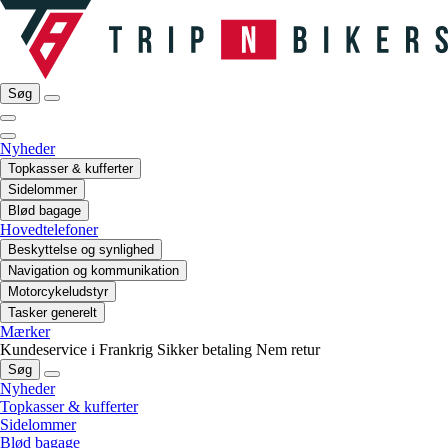
Søg
Nyheder
Topkasser & kufferter
Sidelommer
Blød bagage
Hovedtelefoner
Beskyttelse og synlighed
Navigation og kommunikation
Motorcykeludstyr
Tasker generelt
Mærker
Kundeservice i Frankrig
Sikker betaling
Nem retur
Søg
Nyheder
Topkasser & kufferter
Sidelommer
Blød bagage