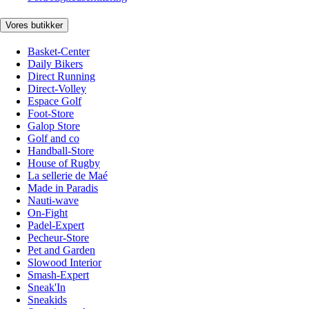
Vores butikker
Basket-Center
Daily Bikers
Direct Running
Direct-Volley
Espace Golf
Foot-Store
Galop Store
Golf and co
Handball-Store
House of Rugby
La sellerie de Maé
Made in Paradis
Nauti-wave
On-Fight
Padel-Expert
Pecheur-Store
Pet and Garden
Slowood Interior
Smash-Expert
Sneak'In
Sneakids