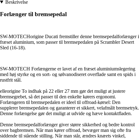
Beskrivelse
Forlænger til bremsepedal
SW-MOTECHorigine Ducati fremstiller denne bremsepedalforlænger i
fræset aluminium, som passer til bremsepedalen på Scrambler Desert
Sled (16-18).
SW-MOTECH Forlængerne er lavet af en fræset aluminiumslegering
med høj styrke og en sort- og sølvanodiseret overflade samt en spids i
rustfrit stål.
elleorigine To indhak på 22 eller 27 mm gør det muligt at justere
bremsegrebet, så det passer til den enkelte kørers ergonomi.
Forlængeren til bremsepedalen er ideel til offroad-kørsel: Den
supplerer bremsepedalen og garanterer et sikkert, velafmålt bremsetryk.
Denne forlængelse gør det muligt at udvide og hæve kontaktfladen.
Denne bremsepedalforlænger giver større sikkerhed og bedre kontrol
over bagbremsen. Når man kører offroad, bevæger man sig ofte fra
siddende til stående stilling. Når man står, ændres knæets vinkel,