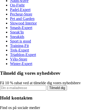
Nauti-wave
On-Fight
Padel-Expert
Pecheur-Store
Pet and Garden
Slowood Interior
Smash-Expert
Sneak'In
Sneakids
Sport is good
Training-Fit
Trek-Expert
Triathlon-Expert
Vélo-Store
Winter-Expert
Tilmeld dig vores nyhedsbrev
Få 10 % rabat ved at tilmelde dig vores nyhedsbrev
Tilmeld dig
Hold kontakten
Find os på sociale medier