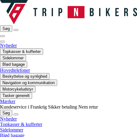
Søg
Nyheder
Topkasser & kufferter
Sidelommer
Blød bagage
Hovedtelefoner
Beskyttelse og synlighed
Navigation og kommunikation
Motorcykeludstyr
Tasker generelt
Mærker
Kundeservice i Frankrig
Sikker betaling
Nem retur
Søg
Nyheder
Topkasser & kufferter
Sidelommer
Blød bagage