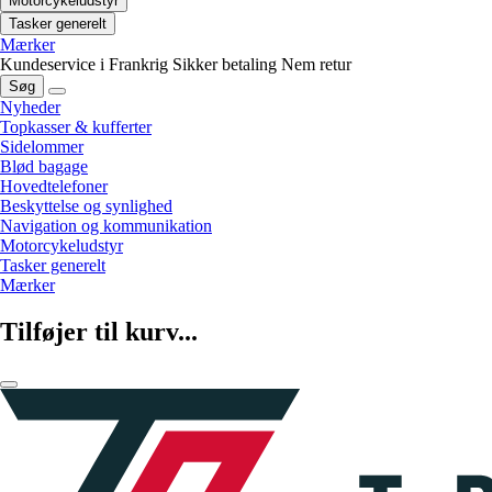
Motorcykeludstyr
Tasker generelt
Mærker
Kundeservice i Frankrig
Sikker betaling
Nem retur
Søg
Nyheder
Topkasser & kufferter
Sidelommer
Blød bagage
Hovedtelefoner
Beskyttelse og synlighed
Navigation og kommunikation
Motorcykeludstyr
Tasker generelt
Mærker
Tilføjer til kurv...