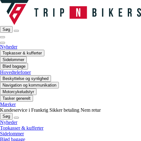
Søg
Nyheder
Topkasser & kufferter
Sidelommer
Blød bagage
Hovedtelefoner
Beskyttelse og synlighed
Navigation og kommunikation
Motorcykeludstyr
Tasker generelt
Mærker
Kundeservice i Frankrig
Sikker betaling
Nem retur
Søg
Nyheder
Topkasser & kufferter
Sidelommer
Blød bagage