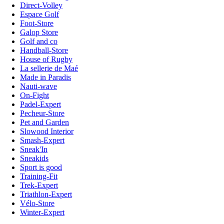
Direct-Volley
Espace Golf
Foot-Store
Galop Store
Golf and co
Handball-Store
House of Rugby
La sellerie de Maé
Made in Paradis
Nauti-wave
On-Fight
Padel-Expert
Pecheur-Store
Pet and Garden
Slowood Interior
Smash-Expert
Sneak'In
Sneakids
Sport is good
Training-Fit
Trek-Expert
Triathlon-Expert
Vélo-Store
Winter-Expert