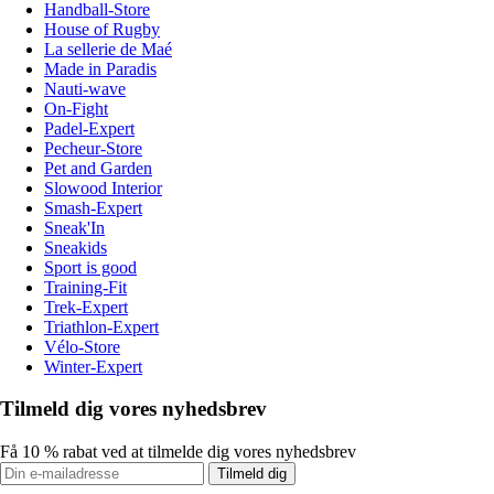
Handball-Store
House of Rugby
La sellerie de Maé
Made in Paradis
Nauti-wave
On-Fight
Padel-Expert
Pecheur-Store
Pet and Garden
Slowood Interior
Smash-Expert
Sneak'In
Sneakids
Sport is good
Training-Fit
Trek-Expert
Triathlon-Expert
Vélo-Store
Winter-Expert
Tilmeld dig vores nyhedsbrev
Få 10 % rabat ved at tilmelde dig vores nyhedsbrev
Tilmeld dig