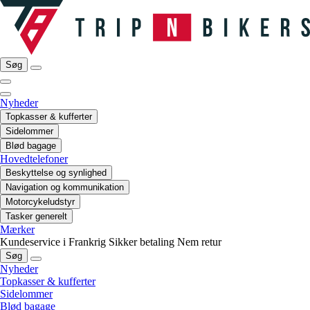
Søg
Nyheder
Topkasser & kufferter
Sidelommer
Blød bagage
Hovedtelefoner
Beskyttelse og synlighed
Navigation og kommunikation
Motorcykeludstyr
Tasker generelt
Mærker
Kundeservice i Frankrig
Sikker betaling
Nem retur
Søg
Nyheder
Topkasser & kufferter
Sidelommer
Blød bagage