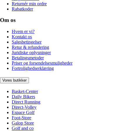
Returnér min ordre
Rabatkoder
Om os
Hvem er vi?
Kontakt os
Salgsbetingelser
Retur & refundering
Juridiske oplysninger
Betalingsmetoder
Priser og forsendelsesmuligheder
Fortrolighedserklæring
Vores butikker
Basket-Center
Daily Bikers
Direct Running
Direct-Volley
Espace Golf
Foot-Store
Galop Store
Golf and co