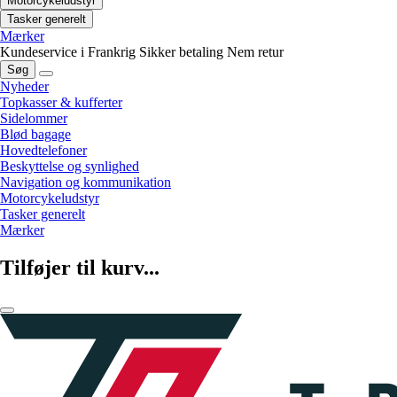
Motorcykeludstyr
Tasker generelt
Mærker
Kundeservice i Frankrig
Sikker betaling
Nem retur
Søg
Nyheder
Topkasser & kufferter
Sidelommer
Blød bagage
Hovedtelefoner
Beskyttelse og synlighed
Navigation og kommunikation
Motorcykeludstyr
Tasker generelt
Mærker
Tilføjer til kurv...