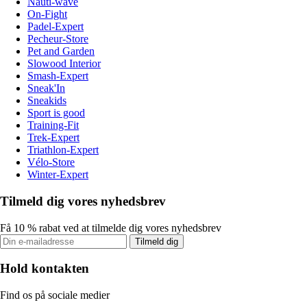
Nauti-wave
On-Fight
Padel-Expert
Pecheur-Store
Pet and Garden
Slowood Interior
Smash-Expert
Sneak'In
Sneakids
Sport is good
Training-Fit
Trek-Expert
Triathlon-Expert
Vélo-Store
Winter-Expert
Tilmeld dig vores nyhedsbrev
Få 10 % rabat ved at tilmelde dig vores nyhedsbrev
Tilmeld dig
Hold kontakten
Find os på sociale medier