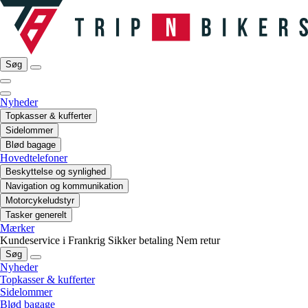
Søg
Nyheder
Topkasser & kufferter
Sidelommer
Blød bagage
Hovedtelefoner
Beskyttelse og synlighed
Navigation og kommunikation
Motorcykeludstyr
Tasker generelt
Mærker
Kundeservice i Frankrig
Sikker betaling
Nem retur
Søg
Nyheder
Topkasser & kufferter
Sidelommer
Blød bagage