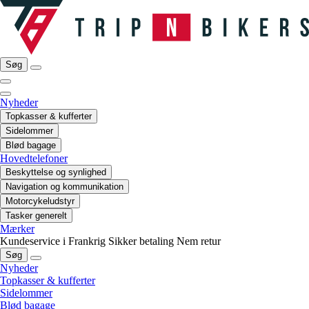
Søg
Nyheder
Topkasser & kufferter
Sidelommer
Blød bagage
Hovedtelefoner
Beskyttelse og synlighed
Navigation og kommunikation
Motorcykeludstyr
Tasker generelt
Mærker
Kundeservice i Frankrig
Sikker betaling
Nem retur
Søg
Nyheder
Topkasser & kufferter
Sidelommer
Blød bagage