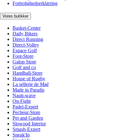
Fortrolighedserklæring
Vores butikker
Basket-Center
Daily Bikers
Direct Running
Direct-Volley
Espace Golf
Foot-Store
Galop Store
Golf and co
Handball-Store
House of Rugby
La sellerie de Maé
Made in Paradis
Nauti-wave
On-Fight
Padel-Expert
Pecheur-Store
Pet and Garden
Slowood Interior
Smash-Expert
Sneak'In