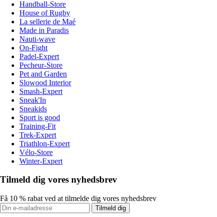
Handball-Store
House of Rugby
La sellerie de Maé
Made in Paradis
Nauti-wave
On-Fight
Padel-Expert
Pecheur-Store
Pet and Garden
Slowood Interior
Smash-Expert
Sneak'In
Sneakids
Sport is good
Training-Fit
Trek-Expert
Triathlon-Expert
Vélo-Store
Winter-Expert
Tilmeld dig vores nyhedsbrev
Få 10 % rabat ved at tilmelde dig vores nyhedsbrev
Tilmeld dig