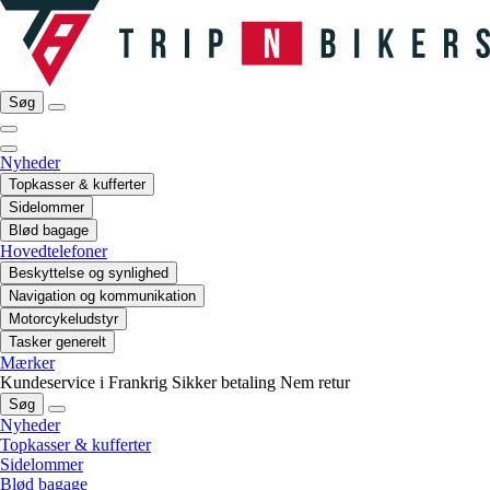
Søg
Nyheder
Topkasser & kufferter
Sidelommer
Blød bagage
Hovedtelefoner
Beskyttelse og synlighed
Navigation og kommunikation
Motorcykeludstyr
Tasker generelt
Mærker
Kundeservice i Frankrig
Sikker betaling
Nem retur
Søg
Nyheder
Topkasser & kufferter
Sidelommer
Blød bagage