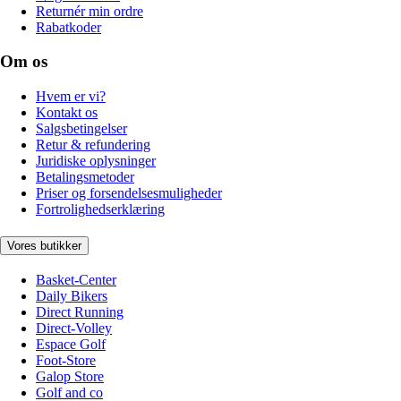
Returnér min ordre
Rabatkoder
Om os
Hvem er vi?
Kontakt os
Salgsbetingelser
Retur & refundering
Juridiske oplysninger
Betalingsmetoder
Priser og forsendelsesmuligheder
Fortrolighedserklæring
Vores butikker
Basket-Center
Daily Bikers
Direct Running
Direct-Volley
Espace Golf
Foot-Store
Galop Store
Golf and co