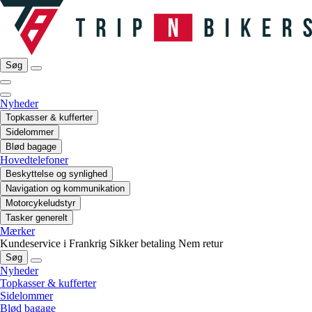
Søg
Nyheder
Topkasser & kufferter
Sidelommer
Blød bagage
Hovedtelefoner
Beskyttelse og synlighed
Navigation og kommunikation
Motorcykeludstyr
Tasker generelt
Mærker
Kundeservice i Frankrig
Sikker betaling
Nem retur
Søg
Nyheder
Topkasser & kufferter
Sidelommer
Blød bagage