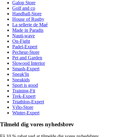
Galop Store
Golf and co
Handball-Store
House of Rugby
La sellerie de Maé
Made in Paradis
Nauti-wave
On-Fight
Padel-Expert
Pecheur-Store
Pet and Garden
Slowood Interior
Smash-Expert
Sneak'In
Sneakids
Sport is good
Training-Fit
Trek-Expert
Triathlon-Expert
Vélo-Store
Winter-Expert
Tilmeld dig vores nyhedsbrev
Få 10 % rabat ved at tilmelde dig vores nyhedsbrev