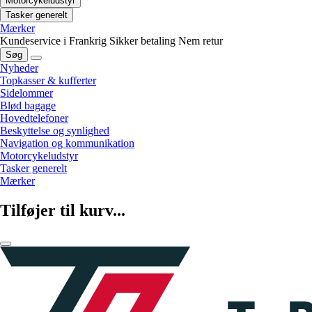
Motorcykeludstyr
Tasker generelt
Mærker
Kundeservice i Frankrig
Sikker betaling
Nem retur
Søg
Nyheder
Topkasser & kufferter
Sidelommer
Blød bagage
Hovedtelefoner
Beskyttelse og synlighed
Navigation og kommunikation
Motorcykeludstyr
Tasker generelt
Mærker
Tilføjer til kurv...