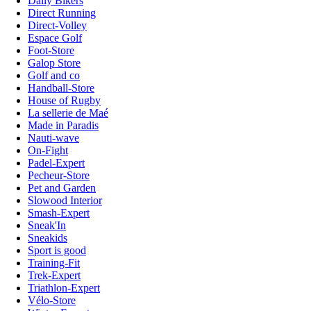
Daily Bikers
Direct Running
Direct-Volley
Espace Golf
Foot-Store
Galop Store
Golf and co
Handball-Store
House of Rugby
La sellerie de Maé
Made in Paradis
Nauti-wave
On-Fight
Padel-Expert
Pecheur-Store
Pet and Garden
Slowood Interior
Smash-Expert
Sneak'In
Sneakids
Sport is good
Training-Fit
Trek-Expert
Triathlon-Expert
Vélo-Store