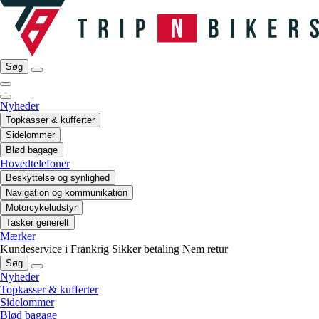
Søg
Nyheder
Topkasser & kufferter
Sidelommer
Blød bagage
Hovedtelefoner
Beskyttelse og synlighed
Navigation og kommunikation
Motorcykeludstyr
Tasker generelt
Mærker
Kundeservice i Frankrig
Sikker betaling
Nem retur
Søg
Nyheder
Topkasser & kufferter
Sidelommer
Blød bagage