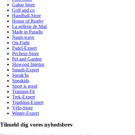
Galop Store
Golf and co
Handball-Store
House of Rugby
La sellerie de Maé
Made in Paradis
Nauti-wave
On-Fight
Padel-Expert
Pecheur-Store
Pet and Garden
Slowood Interior
Smash-Expert
Sneak'In
Sneakids
Sport is good
Training-Fit
Trek-Expert
Triathlon-Expert
Vélo-Store
Winter-Expert
Tilmeld dig vores nyhedsbrev