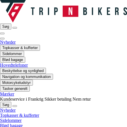
Søg
Nyheder
Topkasser & kufferter
Sidelommer
Blød bagage
Hovedtelefoner
Beskyttelse og synlighed
Navigation og kommunikation
Motorcykeludstyr
Tasker generelt
Mærker
Kundeservice i Frankrig
Sikker betaling
Nem retur
Søg
Nyheder
Topkasser & kufferter
Sidelommer
Blød bagage