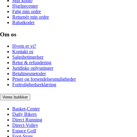
Min konto
Hjælpecenter
Følg min ordre
Returnér min ordre
Rabatkoder
Om os
Hvem er vi?
Kontakt os
Salgsbetingelser
Retur & refundering
Juridiske oplysninger
Betalingsmetoder
Priser og forsendelsesmuligheder
Fortrolighedserklæring
Vores butikker
Basket-Center
Daily Bikers
Direct Running
Direct-Volley
Espace Golf
Foot-Store