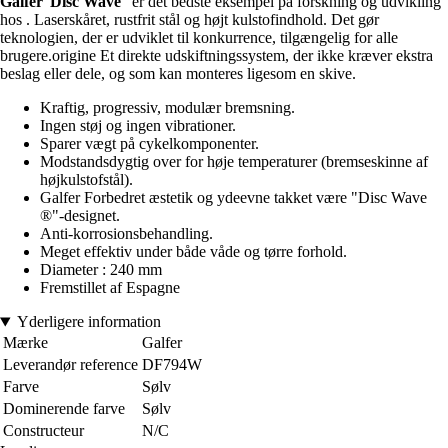
Galfer
"
Disc Wave
" er det bedste eksempel på forskning og udvikling
hos . Laserskåret, rustfrit stål og højt kulstofindhold. Det gør
teknologien, der er udviklet til konkurrence, tilgængelig for alle
brugere.origine Et direkte udskiftningssystem, der ikke kræver ekstra
beslag eller dele, og som kan monteres ligesom en skive.
Kraftig, progressiv, modulær bremsning.
Ingen støj og ingen vibrationer.
Sparer vægt på cykelkomponenter.
Modstandsdygtig over for høje temperaturer (bremseskinne af
højkulstofstål).
Galfer Forbedret æstetik og ydeevne takket være "Disc Wave
®"-designet.
Anti-korrosionsbehandling.
Meget effektiv under både våde og tørre forhold.
Diameter : 240 mm
Fremstillet af Espagne
Yderligere information
Mærke
Galfer
Leverandør reference
DF794W
Farve
Sølv
Dominerende farve
Sølv
Constructeur
N/C