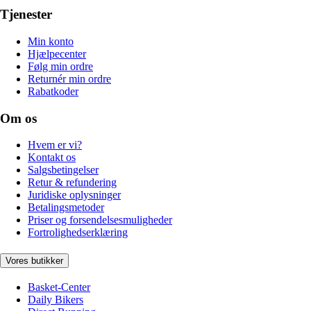
Tjenester
Min konto
Hjælpecenter
Følg min ordre
Returnér min ordre
Rabatkoder
Om os
Hvem er vi?
Kontakt os
Salgsbetingelser
Retur & refundering
Juridiske oplysninger
Betalingsmetoder
Priser og forsendelsesmuligheder
Fortrolighedserklæring
Vores butikker
Basket-Center
Daily Bikers