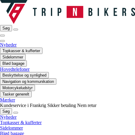
Søg
Nyheder
Topkasser & kufferter
Sidelommer
Blød bagage
Hovedtelefoner
Beskyttelse og synlighed
Navigation og kommunikation
Motorcykeludstyr
Tasker generelt
Mærker
Kundeservice i Frankrig
Sikker betaling
Nem retur
Søg
Nyheder
Topkasser & kufferter
Sidelommer
Blød bagage