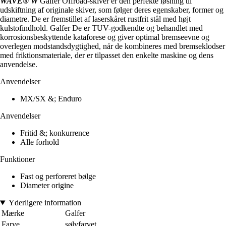
WAVE® W
Galfer Offroad-skiver er den perfekte løsning til
udskiftning af originale skiver, som følger deres egenskaber, former og
diametre. De er fremstillet af laserskåret rustfrit stål med højt
kulstofindhold. Galfer De er TUV-godkendte og behandlet med
korrosionsbeskyttende kataforese og giver optimal bremseevne og
overlegen modstandsdygtighed, når de kombineres med bremseklodser
med friktionsmateriale, der er tilpasset den enkelte maskine og dens
anvendelse.
Anvendelser
MX/SX &; Enduro
Anvendelser
Fritid &; konkurrence
Alle forhold
Funktioner
Fast og perforeret bølge
Diameter origine
Yderligere information
Mærke
Galfer
Farve
sølvfarvet