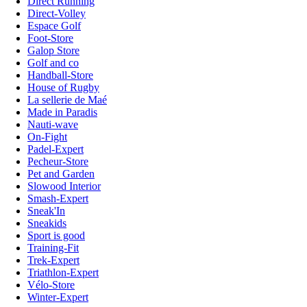
Direct Running
Direct-Volley
Espace Golf
Foot-Store
Galop Store
Golf and co
Handball-Store
House of Rugby
La sellerie de Maé
Made in Paradis
Nauti-wave
On-Fight
Padel-Expert
Pecheur-Store
Pet and Garden
Slowood Interior
Smash-Expert
Sneak'In
Sneakids
Sport is good
Training-Fit
Trek-Expert
Triathlon-Expert
Vélo-Store
Winter-Expert