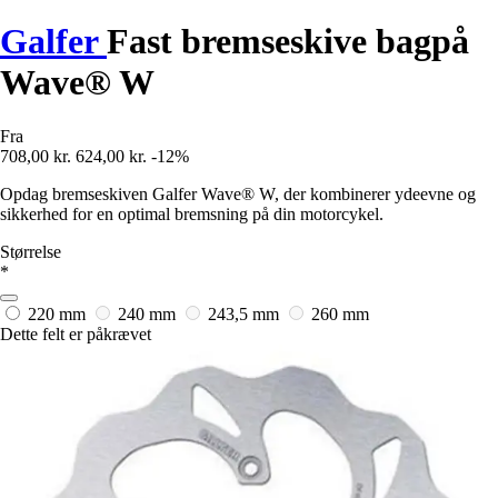
Galfer
Fast bremseskive bagpå
Wave® W
Fra
708,00 kr.
624,00 kr.
-12%
Opdag bremseskiven Galfer Wave® W, der kombinerer ydeevne og
sikkerhed for en optimal bremsning på din motorcykel.
Størrelse
*
220 mm
240 mm
243,5 mm
260 mm
Dette felt er påkrævet