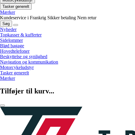
Motorcykeludstyr
Tasker generelt
Mærker
Kundeservice i Frankrig
Sikker betaling
Nem retur
Søg
Nyheder
Topkasser & kufferter
Sidelommer
Blød bagage
Hovedtelefoner
Beskyttelse og synlighed
Navigation og kommunikation
Motorcykeludstyr
Tasker generelt
Mærker
Tilføjer til kurv...