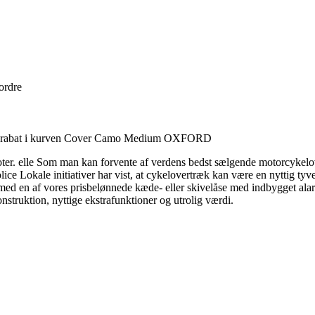
 ordre
% rabat i kurven Cover Camo Medium OXFORD
r. elle Som man kan forvente af verdens bedst sælgende motorcykelover
ice Lokale initiativer har vist, at cykelovertræk kan være en nyttig tyve
ed en af vores prisbelønnede kæde- eller skivelåse med indbygget alarm f
truktion, nyttige ekstrafunktioner og utrolig værdi.