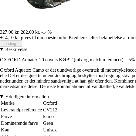
327,00 kr.
282,00 kr.
-14%
+14,10 kr.
gives til din naeste ordre
Krediteres efter bekraeftelse af din
Loading...
Beskrivelse
OXFORD Aquatex 20 covers KØBT (mix og match referencer) = 5
Oxford Aquatex Camo er det uundværlige overtræk til motorcykel/scoote
elle Det er designet til udendørs brug og beskytter mod regn og støv. pol
nedenunder, er det mindre sandsynligt, at han går efter den. Kombiner m
markedsanmeldelse. De roste kombinationen af vandtæthed, kvalitetskons
Yderligere information
Mærke
Oxford
Leverandør reference
CV212
Farve
kamo
Dominerende farve
Grøn
Køn
Unisex