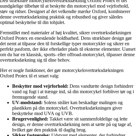
Den strækbare motorcykelovertræksdækning Oxford Protex er det
uundgåelige tilbehør til at beskytte din motorcykel mod vejrforhold,
støv og ridser. Designet af det velkendte mærke Oxford, kombinerer
denne overtræksdækning praktisk og robusthed og giver således
optimal beskyttelse til din tohjulet.
Fremstillet med materialer af høj kvalitet, sikrer overtræksdækningen
Oxford Protex en enestående holdbarhed. Dens strækbare design gør
det nemt at tilpasse den til forskellige typer motorcykler og sikrer en
perfekt pasform, der ikke efterlader plads til eksterne elementer. Uanset
om du har en klassisk, sports- eller offroad-motorcykel, tilpasser denne
overtræksdækning sig til dine behov.
Her er nogle funktioner, der gør motorcykelovertræksdækningen
Oxford Protex til et smart valg:
Beskytter mod vejrforhold:
Dens vandtætte design forhindrer
vand og fugt i at trænge ind, så din motorcykel forbliver tør og i
fremragende stand.
UV-modstand:
Solens stråler kan beskadige malingen og
plastikken på din motorcykel. Overtræksdækningen giver
beskyttelse mod UVA og UVB.
Brugervenlighed:
Takket være sit sammenfoldelige og lette
design, er denne overtræksdækning nem at sætte på og tage af,
hvilket gør den praktisk til daglig brug.
Sikker fastgørelse:
Udstyret med elementer, der forhindrer