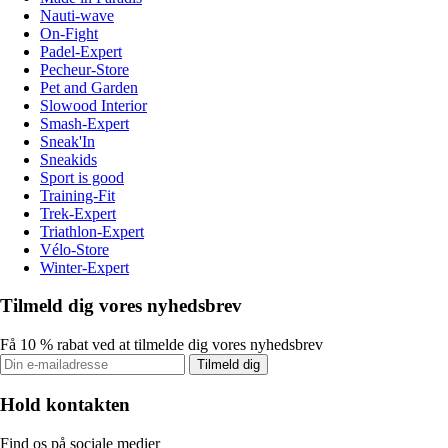
Nauti-wave
On-Fight
Padel-Expert
Pecheur-Store
Pet and Garden
Slowood Interior
Smash-Expert
Sneak'In
Sneakids
Sport is good
Training-Fit
Trek-Expert
Triathlon-Expert
Vélo-Store
Winter-Expert
Tilmeld dig vores nyhedsbrev
Få 10 % rabat ved at tilmelde dig vores nyhedsbrev
Tilmeld dig
Hold kontakten
Find os på sociale medier