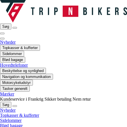
Søg
Nyheder
Topkasser & kufferter
Sidelommer
Blød bagage
Hovedtelefoner
Beskyttelse og synlighed
Navigation og kommunikation
Motorcykeludstyr
Tasker generelt
Mærker
Kundeservice i Frankrig
Sikker betaling
Nem retur
Søg
Nyheder
Topkasser & kufferter
Sidelommer
Blød bagage