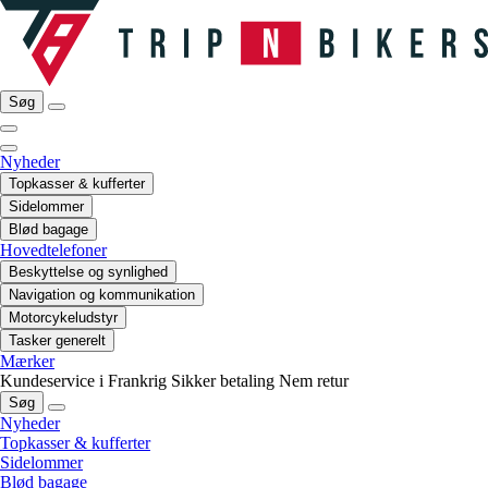
Søg
Nyheder
Topkasser & kufferter
Sidelommer
Blød bagage
Hovedtelefoner
Beskyttelse og synlighed
Navigation og kommunikation
Motorcykeludstyr
Tasker generelt
Mærker
Kundeservice i Frankrig
Sikker betaling
Nem retur
Søg
Nyheder
Topkasser & kufferter
Sidelommer
Blød bagage