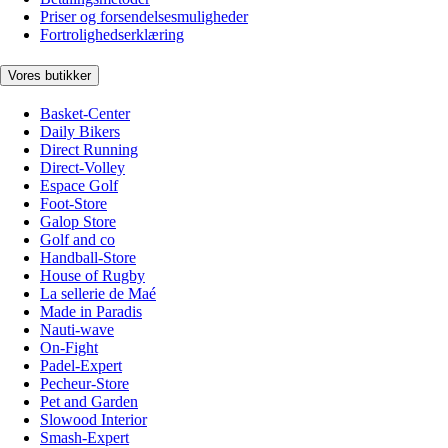
Priser og forsendelsesmuligheder
Fortrolighedserklæring
Vores butikker
Basket-Center
Daily Bikers
Direct Running
Direct-Volley
Espace Golf
Foot-Store
Galop Store
Golf and co
Handball-Store
House of Rugby
La sellerie de Maé
Made in Paradis
Nauti-wave
On-Fight
Padel-Expert
Pecheur-Store
Pet and Garden
Slowood Interior
Smash-Expert