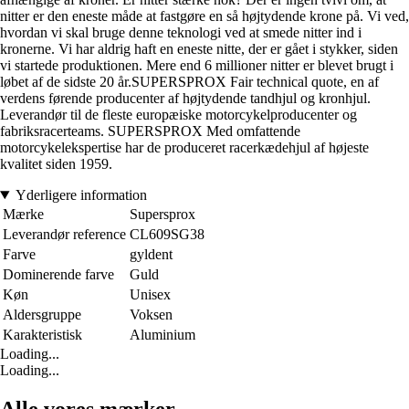
nitter er den eneste måde at fastgøre en så højtydende krone på. Vi ved,
hvordan vi skal bruge denne teknologi ved at smede nitter ind i
kronerne. Vi har aldrig haft en eneste nitte, der er gået i stykker, siden
vi startede produktionen. Mere end 6 millioner nitter er blevet brugt i
løbet af de sidste 20 år.SUPERSPROX Fair technical quote, en af
verdens førende producenter af højtydende tandhjul og kronhjul.
Leverandør til de fleste europæiske motorcykelproducenter og
fabriksracerteams. SUPERSPROX Med omfattende
motorcykelekspertise har de produceret racerkædehjul af højeste
kvalitet siden 1959.
Yderligere information
Mærke
Supersprox
Leverandør reference
CL609SG38
Farve
gyldent
Dominerende farve
Guld
Køn
Unisex
Aldersgruppe
Voksen
Karakteristisk
Aluminium
Loading...
Loading...
Alle vores mærker