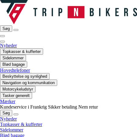
Søg
Nyheder
Topkasser & kufferter
Sidelommer
Blød bagage
Hovedtelefoner
Beskyttelse og synlighed
Navigation og kommunikation
Motorcykeludstyr
Tasker generelt
Mærker
Kundeservice i Frankrig
Sikker betaling
Nem retur
Søg
Nyheder
Topkasser & kufferter
Sidelommer
Blød bagage