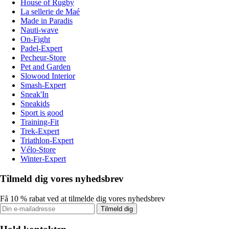
House of Rugby
La sellerie de Maé
Made in Paradis
Nauti-wave
On-Fight
Padel-Expert
Pecheur-Store
Pet and Garden
Slowood Interior
Smash-Expert
Sneak'In
Sneakids
Sport is good
Training-Fit
Trek-Expert
Triathlon-Expert
Vélo-Store
Winter-Expert
Tilmeld dig vores nyhedsbrev
Få 10 % rabat ved at tilmelde dig vores nyhedsbrev
Tilmeld dig