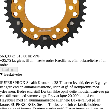
563,00 kr.
515,00 kr.
-9%
+25,75 kr.
gives til din naeste ordre
Krediteres efter bekraeftelse af din
ordre
Loading...
Beskrivelse
SUPERSPROX Stealth Kronerne: 38 T har en levetid, der er 3 gange
længere end en aluminiumskrone, uden at gå på kompromis med
ydeevnen. Bedre end stål! Du kan ikke opnå dette modstandsniveau på
en stålkrone med samme vægt. Prøv at køre 20.000 km på en
Hayabusa med en aluminiumskrone eller hele Dakar-rallyet på en
krone. SUPERSPROX Stealth Til ekstreme løb er fabriksholdene
afhængige af kroner. Er nitter stærke nok? Der er ingen tvivl om, at