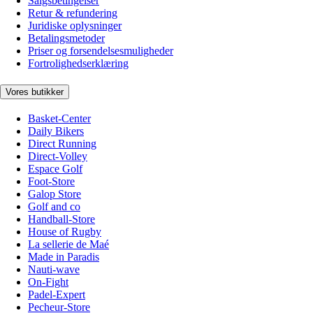
Salgsbetingelser
Retur & refundering
Juridiske oplysninger
Betalingsmetoder
Priser og forsendelsesmuligheder
Fortrolighedserklæring
Vores butikker
Basket-Center
Daily Bikers
Direct Running
Direct-Volley
Espace Golf
Foot-Store
Galop Store
Golf and co
Handball-Store
House of Rugby
La sellerie de Maé
Made in Paradis
Nauti-wave
On-Fight
Padel-Expert
Pecheur-Store