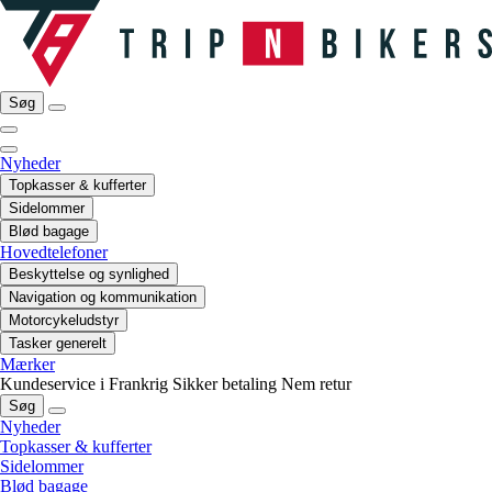
Søg
Nyheder
Topkasser & kufferter
Sidelommer
Blød bagage
Hovedtelefoner
Beskyttelse og synlighed
Navigation og kommunikation
Motorcykeludstyr
Tasker generelt
Mærker
Kundeservice i Frankrig
Sikker betaling
Nem retur
Søg
Nyheder
Topkasser & kufferter
Sidelommer
Blød bagage