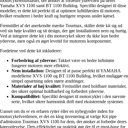
motorcykelentusiaster, der ønsker at forbedre ydeevnen på deres
Yamaha XVS 1100 samt BT 1100 Bulldog. Specifikt designet til disse
modeller, er dette kit perfekt til at optimere lufttilførslen til motoren,
hvilket resulterer i bedre kraft og hurtigere respons under kørsel.
Fremstillet af det anerkendte mærke Tourmax, skiller dette kit sig ud
ved sin høje kvalitet og sit design, der gør installationen nem og hurtig.
Ved at integrere dette kit i din motorcykel sikrer du ikke kun bedre
ydeevne, men også en øget levetid for motorens komponenter.
Fordelene ved dette kit inkluderer:
Forbedring af ydeevne:
Takket være en bedre luftstrøm
fungerer motoren mere effektivt.
Nem installation:
Designet til at passe perfekt til YAMAHA
modellerne XVS 1100 og BT 1100 Bulldog, hvilket muliggør en
simpel opsætning uden større ændringer.
Materialer af høj kvalitet:
Fremstillet med holdbare materialer,
der sikrer optimal holdbarhed og forbedret ydeevne.
Kompatibilitet:
Specifikt designet til motorcykler i den nævnte
serie, hvilket sikrer harmonisk drift med eksisterende systemer.
Uanset om du er en erfaren rytter eller en nybegynder inden for
motorcykelverdenen, er det en klog investering at vælge Kit pipe
d'admission Tourmax XVS 1100 for dem, der ønsker at forbedre deres
køreoplevelse. Dets effektivitet og praktisk gør det til et must-have for