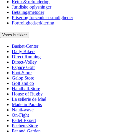
Retur & refundering
Juridiske oplysninger
Betalingsmetoder
Priser og forsendelsesmuligheder
Fortrolighedserklæring
Vores butikker
Basket-Center
Daily Bikers
Direct Running
Direct-Volley
Espace Golf
Foot-Store
Galop Store
Golf and co
Handball-Store
House of Rugby
La sellerie de Maé
Made in Paradis
Nauti-wave
On-Fight
Padel-Expert
Pecheur-Store
Pet and Garden