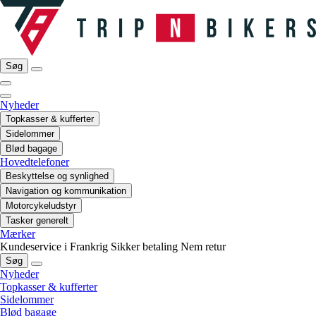
Søg
Nyheder
Topkasser & kufferter
Sidelommer
Blød bagage
Hovedtelefoner
Beskyttelse og synlighed
Navigation og kommunikation
Motorcykeludstyr
Tasker generelt
Mærker
Kundeservice i Frankrig
Sikker betaling
Nem retur
Søg
Nyheder
Topkasser & kufferter
Sidelommer
Blød bagage