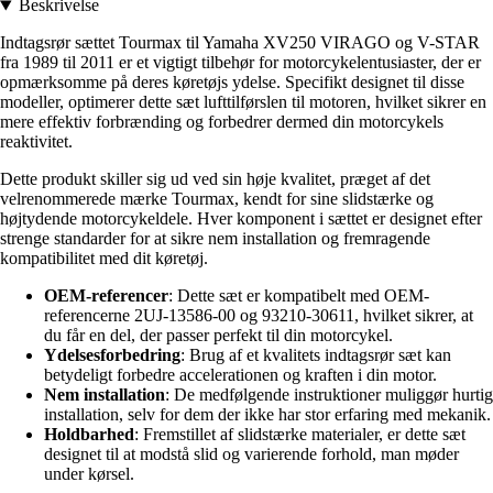
Beskrivelse
Indtagsrør sættet Tourmax til Yamaha XV250 VIRAGO og V-STAR
fra 1989 til 2011 er et vigtigt tilbehør for motorcykelentusiaster, der er
opmærksomme på deres køretøjs ydelse. Specifikt designet til disse
modeller, optimerer dette sæt lufttilførslen til motoren, hvilket sikrer en
mere effektiv forbrænding og forbedrer dermed din motorcykels
reaktivitet.
Dette produkt skiller sig ud ved sin høje kvalitet, præget af det
velrenommerede mærke Tourmax, kendt for sine slidstærke og
højtydende motorcykeldele. Hver komponent i sættet er designet efter
strenge standarder for at sikre nem installation og fremragende
kompatibilitet med dit køretøj.
OEM-referencer
: Dette sæt er kompatibelt med OEM-
referencerne 2UJ-13586-00 og 93210-30611, hvilket sikrer, at
du får en del, der passer perfekt til din motorcykel.
Ydelsesforbedring
: Brug af et kvalitets indtagsrør sæt kan
betydeligt forbedre accelerationen og kraften i din motor.
Nem installation
: De medfølgende instruktioner muliggør hurtig
installation, selv for dem der ikke har stor erfaring med mekanik.
Holdbarhed
: Fremstillet af slidstærke materialer, er dette sæt
designet til at modstå slid og varierende forhold, man møder
under kørsel.