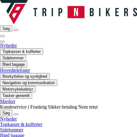
Søg
Nyheder
Topkasser & kufferter
Sidelommer
Blød bagage
Hovedtelefoner
Beskyttelse og synlighed
Navigation og kommunikation
Motorcykeludstyr
Tasker generelt
Mærker
Kundeservice i Frankrig
Sikker betaling
Nem retur
Søg
Nyheder
Topkasser & kufferter
Sidelommer
Blød bagage