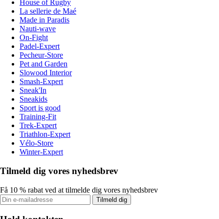
House of Rugby
La sellerie de Maé
Made in Paradis
Nauti-wave
On-Fight
Padel-Expert
Pecheur-Store
Pet and Garden
Slowood Interior
Smash-Expert
Sneak'In
Sneakids
Sport is good
Training-Fit
Trek-Expert
Triathlon-Expert
Vélo-Store
Winter-Expert
Tilmeld dig vores nyhedsbrev
Få 10 % rabat ved at tilmelde dig vores nyhedsbrev
Tilmeld dig