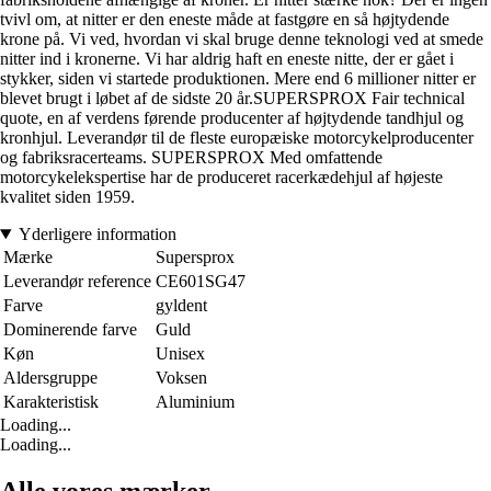
tvivl om, at nitter er den eneste måde at fastgøre en så højtydende
krone på. Vi ved, hvordan vi skal bruge denne teknologi ved at smede
nitter ind i kronerne. Vi har aldrig haft en eneste nitte, der er gået i
stykker, siden vi startede produktionen. Mere end 6 millioner nitter er
blevet brugt i løbet af de sidste 20 år.SUPERSPROX Fair technical
quote, en af verdens førende producenter af højtydende tandhjul og
kronhjul. Leverandør til de fleste europæiske motorcykelproducenter
og fabriksracerteams. SUPERSPROX Med omfattende
motorcykelekspertise har de produceret racerkædehjul af højeste
kvalitet siden 1959.
Yderligere information
Mærke
Supersprox
Leverandør reference
CE601SG47
Farve
gyldent
Dominerende farve
Guld
Køn
Unisex
Aldersgruppe
Voksen
Karakteristisk
Aluminium
Loading...
Loading...
Alle vores mærker