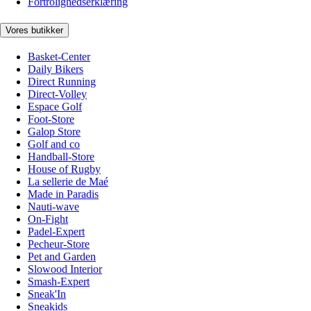
Fortrolighedserklæring
Vores butikker
Basket-Center
Daily Bikers
Direct Running
Direct-Volley
Espace Golf
Foot-Store
Galop Store
Golf and co
Handball-Store
House of Rugby
La sellerie de Maé
Made in Paradis
Nauti-wave
On-Fight
Padel-Expert
Pecheur-Store
Pet and Garden
Slowood Interior
Smash-Expert
Sneak'In
Sneakids