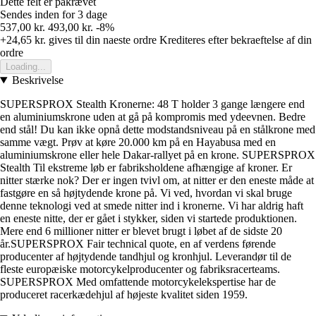
Dette felt er påkrævet
Sendes inden for 3 dage
537,00 kr.
493,00 kr.
-8%
+24,65 kr.
gives til din naeste ordre
Krediteres efter bekraeftelse af din
ordre
Loading...
Beskrivelse
SUPERSPROX Stealth Kronerne: 48 T holder 3 gange længere end
en aluminiumskrone uden at gå på kompromis med ydeevnen. Bedre
end stål! Du kan ikke opnå dette modstandsniveau på en stålkrone med
samme vægt. Prøv at køre 20.000 km på en Hayabusa med en
aluminiumskrone eller hele Dakar-rallyet på en krone. SUPERSPROX
Stealth Til ekstreme løb er fabriksholdene afhængige af kroner. Er
nitter stærke nok? Der er ingen tvivl om, at nitter er den eneste måde at
fastgøre en så højtydende krone på. Vi ved, hvordan vi skal bruge
denne teknologi ved at smede nitter ind i kronerne. Vi har aldrig haft
en eneste nitte, der er gået i stykker, siden vi startede produktionen.
Mere end 6 millioner nitter er blevet brugt i løbet af de sidste 20
år.SUPERSPROX Fair technical quote, en af verdens førende
producenter af højtydende tandhjul og kronhjul. Leverandør til de
fleste europæiske motorcykelproducenter og fabriksracerteams.
SUPERSPROX Med omfattende motorcykelekspertise har de
produceret racerkædehjul af højeste kvalitet siden 1959.