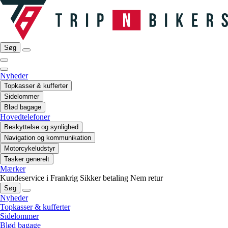
Søg
Nyheder
Topkasser & kufferter
Sidelommer
Blød bagage
Hovedtelefoner
Beskyttelse og synlighed
Navigation og kommunikation
Motorcykeludstyr
Tasker generelt
Mærker
Kundeservice i Frankrig
Sikker betaling
Nem retur
Søg
Nyheder
Topkasser & kufferter
Sidelommer
Blød bagage