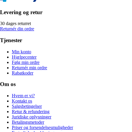
Levering og retur
30 dages returret
Returnér din ordre
Tjenester
Min konto
Hjælpecenter
Følg min ordre
Returnér min ordre
Rabatkoder
Om os
Hvem er vi?
Kontakt os
Salgsbetingelser
Retur & refundering
Juridiske oplysninger
Betalingsmetoder
Priser og forsendelsesmuligheder