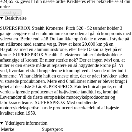
+24,65 kr.
gives til din naeste ordre
Krediteres efter bekraeftelse af din
ordre
Loading...
Beskrivelse
SUPERSPROX Stealth Kronerne: Pitch 520 - 52 tænder holder 3
gange længere end en aluminiumskrone uden at gå på kompromis med
ydeevnen. Bedre end stål! Du kan ikke opnå dette niveau af styrke på
en stålkrone med samme vægt. Prøv at køre 20.000 km på en
Hayabusa med en aluminiumskrone, eller hele Dakar-rallyet på en
krone. SUPERSPROX Stealth Til ekstreme løb er fabriksholdene
afhængige af kroner. Er nitter stærke nok? Der er ingen tvivl om, at
nitter er den eneste måde at reparere en så højtydende krone på. Vi
ved, hvordan vi skal bruge denne teknologi ved at smede nitter ind i
kronerne. Vi har aldrig haft en eneste nitte, der er gået i stykker, siden
vi startede produktionen. Mere end 6 millioner nitter er blevet brugt i
løbet af de sidste 20 år.SUPERSPROX Fair technical quote, en af
verdens førende producenter af højtydende tandhjul og kronhjul.
Leverandør til de fleste europæiske motorcykelproducenter og
fabriksracerteams. SUPERSPROX Med omfattende
motorcykelekspertise har de produceret racerkædehjul af højeste
kvalitet siden 1959.
Yderligere information
Mærke
Supersprox