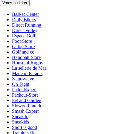
Vores butikker
Basket-Center
Daily Bikers
Direct Running
Direct-Volley
Espace Golf
Foot-Store
Galop Store
Golf and co
Handball-Store
House of Rugby
La sellerie de Maé
Made in Paradis
Nauti-wave
On-Fight
Padel-Expert
Pecheur-Store
Pet and Garden
Slowood Interior
Smash-Expert
Sneak'In
Sneakids
Sport is good
Training-Fit