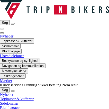
Søg
Nyheder
Topkasser & kufferter
Sidelommer
Blød bagage
Hovedtelefoner
Beskyttelse og synlighed
Navigation og kommunikation
Motorcykeludstyr
Tasker generelt
Mærker
Kundeservice i Frankrig
Sikker betaling
Nem retur
Søg
Nyheder
Topkasser & kufferter
Sidelommer
Blød bagage