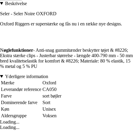
Beskrivelse
Seler - Seler Noire OXFORD
Oxford Riggers er superstærke og fås nu i en række nye designs.
N
øglefunktioner
- Anti-snag gummitænder beskytter tøjet & #8226;
Ekstra stærke clips - Justerbar størrelse - længde 400-790 mm - 50 mm
bred kvalitetselastik for komfort & #8226; Materiale: 80 % elastik, 15
% metal og 5 % PU
Yderligere information
Mærke
Oxford
Leverandør reference
CA050
Farve
sort bøjler
Dominerende farve
Sort
Køn
Unisex
Aldersgruppe
Voksen
Loading...
Loading...