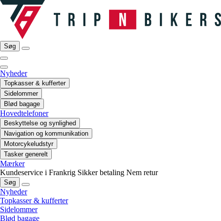
Søg
Nyheder
Topkasser & kufferter
Sidelommer
Blød bagage
Hovedtelefoner
Beskyttelse og synlighed
Navigation og kommunikation
Motorcykeludstyr
Tasker generelt
Mærker
Kundeservice i Frankrig
Sikker betaling
Nem retur
Søg
Nyheder
Topkasser & kufferter
Sidelommer
Blød bagage