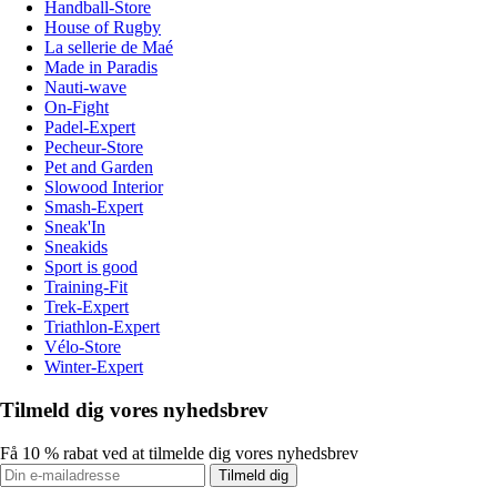
Handball-Store
House of Rugby
La sellerie de Maé
Made in Paradis
Nauti-wave
On-Fight
Padel-Expert
Pecheur-Store
Pet and Garden
Slowood Interior
Smash-Expert
Sneak'In
Sneakids
Sport is good
Training-Fit
Trek-Expert
Triathlon-Expert
Vélo-Store
Winter-Expert
Tilmeld dig vores nyhedsbrev
Få 10 % rabat ved at tilmelde dig vores nyhedsbrev
Tilmeld dig