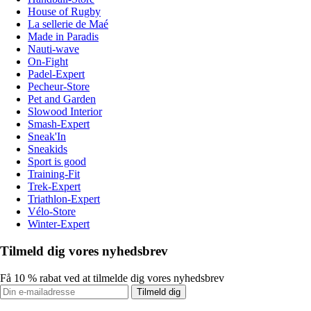
House of Rugby
La sellerie de Maé
Made in Paradis
Nauti-wave
On-Fight
Padel-Expert
Pecheur-Store
Pet and Garden
Slowood Interior
Smash-Expert
Sneak'In
Sneakids
Sport is good
Training-Fit
Trek-Expert
Triathlon-Expert
Vélo-Store
Winter-Expert
Tilmeld dig vores nyhedsbrev
Få 10 % rabat ved at tilmelde dig vores nyhedsbrev
Tilmeld dig