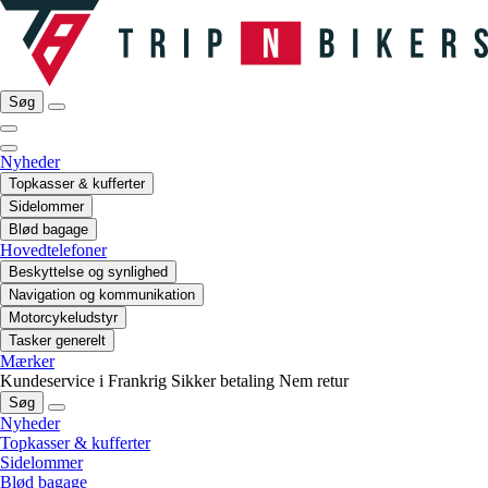
Søg
Nyheder
Topkasser & kufferter
Sidelommer
Blød bagage
Hovedtelefoner
Beskyttelse og synlighed
Navigation og kommunikation
Motorcykeludstyr
Tasker generelt
Mærker
Kundeservice i Frankrig
Sikker betaling
Nem retur
Søg
Nyheder
Topkasser & kufferter
Sidelommer
Blød bagage