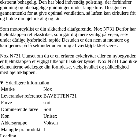
ekstremt behagelig. Den har blød indvendig polstring, der forhindrer
gnidning og ubehagelige gnidninger under lange ture. Designet er
gennemtænkt for at give optimal ventilation, så luften kan cirkulere frit
og holde din hjelm kølig og tør.
Som motorcyklist er din sikkerhed altafgørende. Nox N731 Derfor har
hjelmklappen refleksstriber, som gør dig mere synlig på vejen, selv
under dårlige lysforhold. rapide Desuden er den nem at montere og
kan fjernes på få sekunder uden brug af værktøj takket være .
Nox N731 Uanset om du er en erfaren cykelrytter eller en nybegynder,
er hjelmklappen et vigtigt tilbehør til sikker kørsel. Nox N731 Lad ikke
elementerne ødelægge din fornøjelse, vælg kvalitet og pålidelighed
med hjelmklappen.
Yderligere information
Mærke
Nox
Leverandør reference
BAVETTEN731
Farve
sort
Dominerende farve
Sort
Køn
Unisex
Aldersgruppe
Voksen
Mængde pr. produkt
1
Loading...