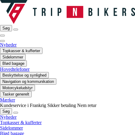
Søg
Nyheder
Topkasser & kufferter
Sidelommer
Blød bagage
Hovedtelefoner
Beskyttelse og synlighed
Navigation og kommunikation
Motorcykeludstyr
Tasker generelt
Mærker
Kundeservice i Frankrig
Sikker betaling
Nem retur
Søg
Nyheder
Topkasser & kufferter
Sidelommer
Blød bagage