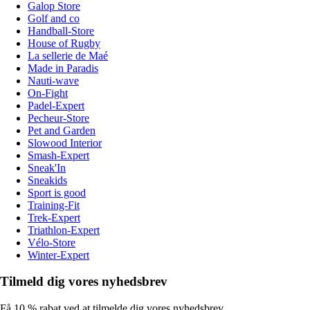
Galop Store
Golf and co
Handball-Store
House of Rugby
La sellerie de Maé
Made in Paradis
Nauti-wave
On-Fight
Padel-Expert
Pecheur-Store
Pet and Garden
Slowood Interior
Smash-Expert
Sneak'In
Sneakids
Sport is good
Training-Fit
Trek-Expert
Triathlon-Expert
Vélo-Store
Winter-Expert
Tilmeld dig vores nyhedsbrev
Få 10 % rabat ved at tilmelde dig vores nyhedsbrev