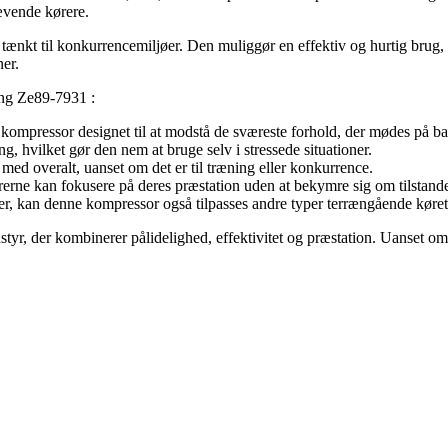
ævende kørere.
t til konkurrencemiljøer. Den muliggør en effektiv og hurtig brug, hvil
ner.
cing Ze89-7931 :
ne kompressor designet til at modstå de sværeste forhold, der mødes på b
g, hvilket gør den nem at bruge selv i stressede situationer.
med overalt, uanset om det er til træning eller konkurrence.
rerne kan fokusere på deres præstation uden at bekymre sig om tilstand
, kan denne kompressor også tilpasses andre typer terrængående køretøje
r, der kombinerer pålidelighed, effektivitet og præstation. Uanset om d