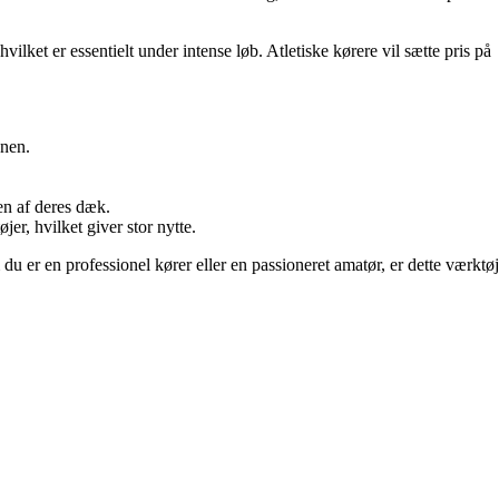
ket er essentielt under intense løb. Atletiske kørere vil sætte pris på
anen.
en af deres dæk.
r, hvilket giver stor nytte.
u er en professionel kører eller en passioneret amatør, er dette værktøj