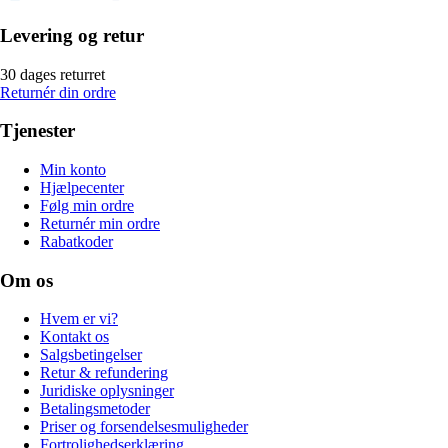
Levering og retur
30 dages returret
Returnér din ordre
Tjenester
Min konto
Hjælpecenter
Følg min ordre
Returnér min ordre
Rabatkoder
Om os
Hvem er vi?
Kontakt os
Salgsbetingelser
Retur & refundering
Juridiske oplysninger
Betalingsmetoder
Priser og forsendelsesmuligheder
Fortrolighedserklæring