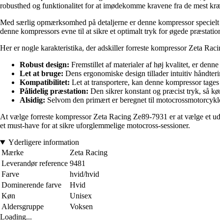
robusthed og funktionalitet for at imødekomme kravene fra de mest kr
Med særlig opmærksomhed på detaljerne er denne kompressor specielt tænk
denne kompressors evne til at sikre et optimalt tryk for øgede præstatio
Her er nogle karakteristika, der adskiller forreste kompressor Zeta Ra
Robust design:
Fremstillet af materialer af høj kvalitet, er den
Let at bruge:
Dens ergonomiske design tillader intuitiv håndterin
Kompatibilitet:
Let at transportere, kan denne kompressor tages 
Pålidelig præstation:
Den sikrer konstant og præcist tryk, så kø
Alsidig:
Selvom den primært er beregnet til motocrossmotorcykler
At vælge forreste kompressor Zeta Racing Ze89-7931 er at vælge et udsty
et must-have for at sikre uforglemmelige motocross-sessioner.
Yderligere information
Mærke
Zeta Racing
Leverandør reference
9481
Farve
hvid/hvid
Dominerende farve
Hvid
Køn
Unisex
Aldersgruppe
Voksen
Loading...