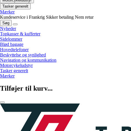
Motorcykeludstyr
Tasker generelt
Mærker
Kundeservice i Frankrig
Sikker betaling
Nem retur
Søg
Nyheder
Topkasser & kufferter
Sidelommer
Blød bagage
Hovedtelefoner
Beskyttelse og synlighed
Navigation og kommunikation
Motorcykeludstyr
Tasker generelt
Mærker
Tilføjer til kurv...