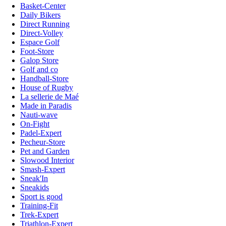
Basket-Center
Daily Bikers
Direct Running
Direct-Volley
Espace Golf
Foot-Store
Galop Store
Golf and co
Handball-Store
House of Rugby
La sellerie de Maé
Made in Paradis
Nauti-wave
On-Fight
Padel-Expert
Pecheur-Store
Pet and Garden
Slowood Interior
Smash-Expert
Sneak'In
Sneakids
Sport is good
Training-Fit
Trek-Expert
Triathlon-Expert