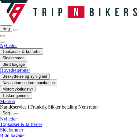
Søg
Nyheder
Topkasser & kufferter
Sidelommer
Blød bagage
Hovedtelefoner
Beskyttelse og synlighed
Navigation og kommunikation
Motorcykeludstyr
Tasker generelt
Mærker
Kundeservice i Frankrig
Sikker betaling
Nem retur
Søg
Nyheder
Topkasser & kufferter
Sidelommer
Blød bagage