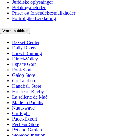
Juridiske oplysninger
Betalingsmetoder
Priser og forsendelsesmuligheder
Fortrolighedserklæring
Vores butikker
Basket-Center
Daily Bikers
Direct Running
Direct-Volley
Espace Golf
Foot-Store
Galop Store
Golf and co
Handball-Store
House of Rugby
La sellerie de Maé
Made in Paradis
Nauti-wave
On-Fight
Padel-Expert
Pecheur-Store
Pet and Garden
Slowood Interior