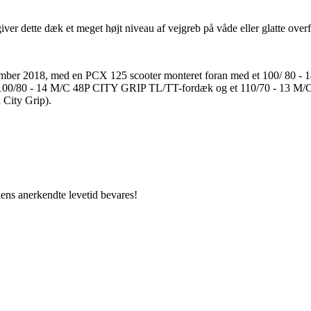
ver dette dæk et meget højt niveau af vejgreb på våde eller glatte ov
november 2018, med en PCX 125 scooter monteret foran med et 100/ 
00/80 - 14 M/C 48P CITY GRIP TL/TT-fordæk og et 110/70 - 13
 City Grip).
iens anerkendte levetid bevares!