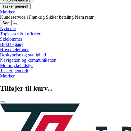
Motorcykeludstyr
Tasker generelt
Mærker
Kundeservice i Frankrig
Sikker betaling
Nem retur
Søg
Nyheder
Topkasser & kufferter
Sidelommer
Blød bagage
Hovedtelefoner
Beskyttelse og synlighed
Navigation og kommunikation
Motorcykeludstyr
Tasker generelt
Mærker
Tilføjer til kurv...