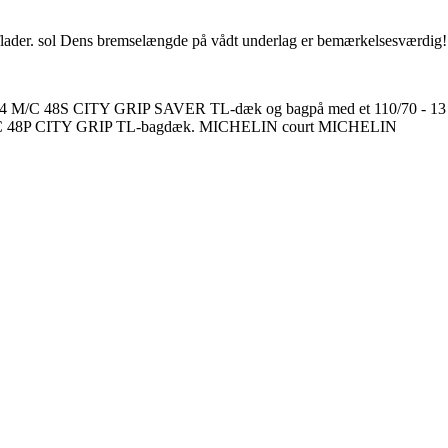
erflader. sol Dens bremselængde på vådt underlag er bemærkelsesværdig!
80 - 14 M/C 48S CITY GRIP SAVER TL-dæk og bagpå med et 110/70 - 13
 M/C 48P CITY GRIP TL-bagdæk. MICHELIN court MICHELIN