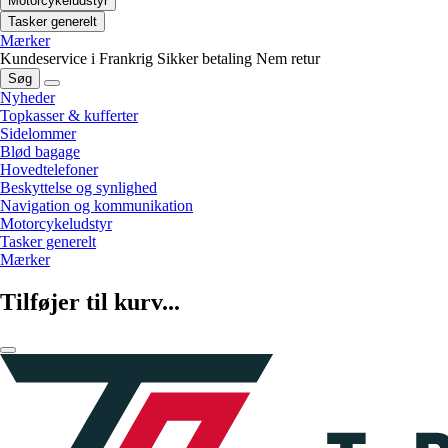
Motorcykeludstyr
Tasker generelt
Mærker
Kundeservice i Frankrig
Sikker betaling
Nem retur
Søg
Nyheder
Topkasser & kufferter
Sidelommer
Blød bagage
Hovedtelefoner
Beskyttelse og synlighed
Navigation og kommunikation
Motorcykeludstyr
Tasker generelt
Mærker
Tilføjer til kurv...