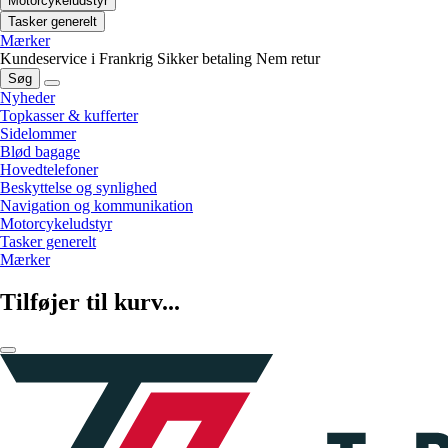
Motorcykeludstyr
Tasker generelt
Mærker
Kundeservice i Frankrig
Sikker betaling
Nem retur
Søg
Nyheder
Topkasser & kufferter
Sidelommer
Blød bagage
Hovedtelefoner
Beskyttelse og synlighed
Navigation og kommunikation
Motorcykeludstyr
Tasker generelt
Mærker
Tilføjer til kurv...