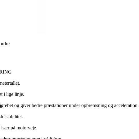
 ordre
RING
etertallet.
i lige linje.
vejgrebet og giver bedre præstationer under opbremsning og acceleration.
e stabilitet.
 især på motorveje.
drer præstationerne i vådt føre.