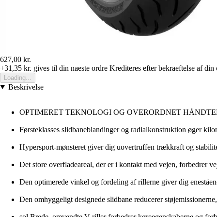
627,00 kr.
+31,35 kr.
gives til din naeste ordre
Krediteres efter bekraeftelse af din
Loading...
Beskrivelse
OPTIMERET TEKNOLOGI OG OVERORDNET HÅNDTE
Førsteklasses slidbaneblandinger og radialkonstruktion øger kilom
Hypersport-mønsteret giver dig uovertruffen trækkraft og stabilitet 
Det store overfladeareal, der er i kontakt med vejen, forbedrer 
Den optimerede vinkel og fordeling af rillerne giver dig eneståend
Den omhyggeligt designede slidbane reducerer støjemissionerne,
sol Brede, omvendte V-riller forbedrer køreegenskaberne og forbe