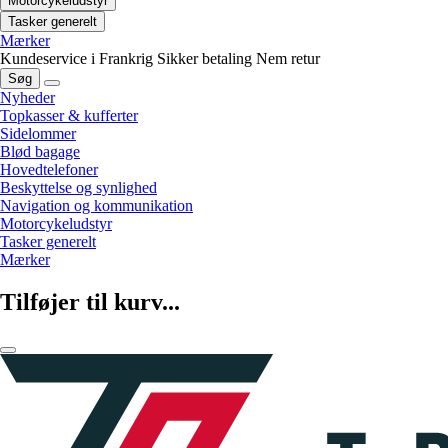
Motorcykeludstyr
Tasker generelt
Mærker
Kundeservice i Frankrig
Sikker betaling
Nem retur
Søg
Nyheder
Topkasser & kufferter
Sidelommer
Blød bagage
Hovedtelefoner
Beskyttelse og synlighed
Navigation og kommunikation
Motorcykeludstyr
Tasker generelt
Mærker
Tilføjer til kurv...