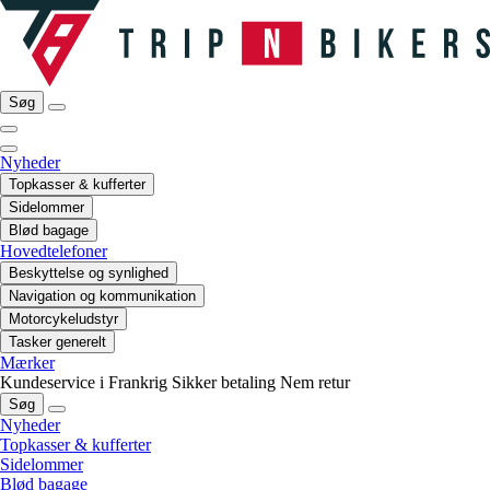
Søg
Nyheder
Topkasser & kufferter
Sidelommer
Blød bagage
Hovedtelefoner
Beskyttelse og synlighed
Navigation og kommunikation
Motorcykeludstyr
Tasker generelt
Mærker
Kundeservice i Frankrig
Sikker betaling
Nem retur
Søg
Nyheder
Topkasser & kufferter
Sidelommer
Blød bagage