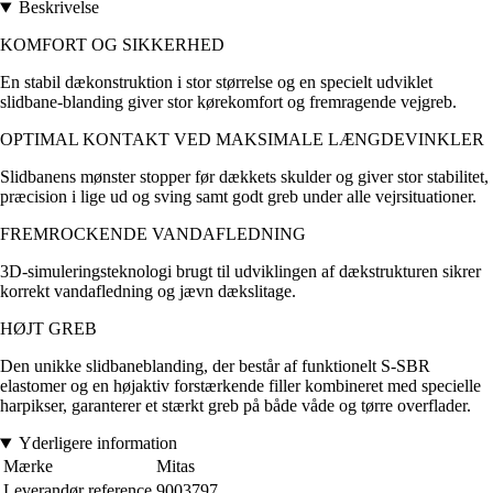
Beskrivelse
KOMFORT OG SIKKERHED
En stabil dækonstruktion i stor størrelse og en specielt udviklet
slidbane-blanding giver stor kørekomfort og fremragende vejgreb.
OPTIMAL KONTAKT VED MAKSIMALE LÆNGDEVINKLER
Slidbanens mønster stopper før dækkets skulder og giver stor stabilitet,
præcision i lige ud og sving samt godt greb under alle vejrsituationer.
FREMROCKENDE VANDAFLEDNING
3D-simuleringsteknologi brugt til udviklingen af dækstrukturen sikrer
korrekt vandafledning og jævn dækslitage.
HØJT GREB
Den unikke slidbaneblanding, der består af funktionelt S-SBR
elastomer og en højaktiv forstærkende filler kombineret med specielle
harpikser, garanterer et stærkt greb på både våde og tørre overflader.
Yderligere information
Mærke
Mitas
Leverandør reference
9003797