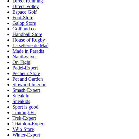
Direct Running
Direct-Volley
Espace Golf
Foot-Store
Galop Store
Golf and co
Handball-Store
House of Rugby
La sellerie de Maé
Made in Paradis
Nauti-wave
On-Fight
Padel-Expert
Pecheur-Store
Pet and Garden
Slowood Interior
Smash-Expert
Sneak'In
Sneakids
Sport is good
Training-Fit
Trek-Expert
Triathlon-Expert
Vélo-Store
Winter-Expert