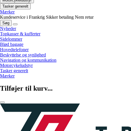
Motorcykeludstyr
Tasker generelt
Mærker
Kundeservice i Frankrig
Sikker betaling
Nem retur
Søg
Nyheder
Topkasser & kufferter
Sidelommer
Blød bagage
Hovedtelefoner
Beskyttelse og synlighed
Navigation og kommunikation
Motorcykeludstyr
Tasker generelt
Mærker
Tilføjer til kurv...