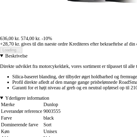
636,00 kr.
574,00 kr.
-10%
+28,70 kr.
gives til din naeste ordre
Krediteres efter bekraeftelse af din
Loading...
Beskrivelse
Direkte udviklet fra motorcykeldæk, vores sortiment er tilpasset til alle 
Silica-baseret blanding, der tilbyder øget holdbarhed og fremra
Profil direkte afledt af den mange gange prisbelønnede RoadSmar
Garanti for et højt niveau af greb og en neutral opførsel op til 21
Yderligere information
Mærke
Dunlop
Leverandør reference
9003555
Farve
black
Dominerende farve
Sort
Køn
Unisex