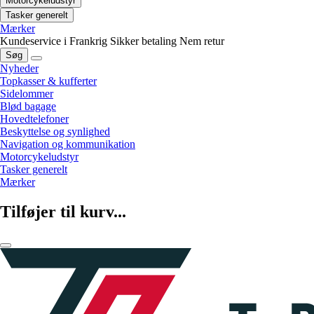
Motorcykeludstyr
Tasker generelt
Mærker
Kundeservice i Frankrig
Sikker betaling
Nem retur
Søg
Nyheder
Topkasser & kufferter
Sidelommer
Blød bagage
Hovedtelefoner
Beskyttelse og synlighed
Navigation og kommunikation
Motorcykeludstyr
Tasker generelt
Mærker
Tilføjer til kurv...