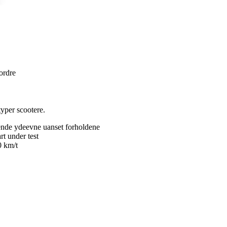
 ordre
typer scootere.
gende ydeevne uanset forholdene
t under test
0 km/t