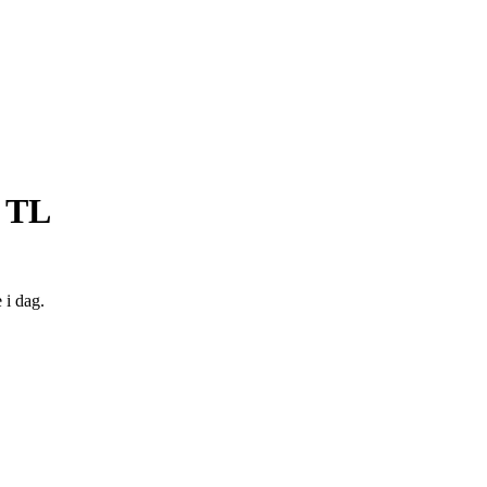
 TL
 i dag.