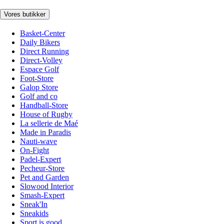
Vores butikker
Basket-Center
Daily Bikers
Direct Running
Direct-Volley
Espace Golf
Foot-Store
Galop Store
Golf and co
Handball-Store
House of Rugby
La sellerie de Maé
Made in Paradis
Nauti-wave
On-Fight
Padel-Expert
Pecheur-Store
Pet and Garden
Slowood Interior
Smash-Expert
Sneak'In
Sneakids
Sport is good