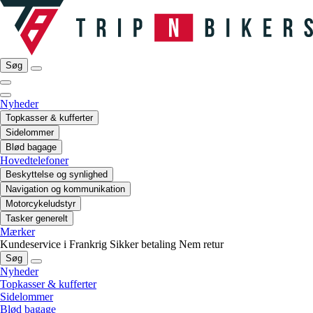
Søg
Nyheder
Topkasser & kufferter
Sidelommer
Blød bagage
Hovedtelefoner
Beskyttelse og synlighed
Navigation og kommunikation
Motorcykeludstyr
Tasker generelt
Mærker
Kundeservice i Frankrig
Sikker betaling
Nem retur
Søg
Nyheder
Topkasser & kufferter
Sidelommer
Blød bagage