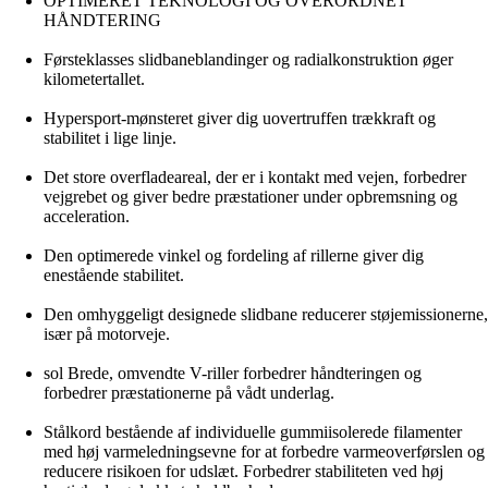
OPTIMERET TEKNOLOGI OG OVERORDNET
HÅNDTERING
Førsteklasses slidbaneblandinger og radialkonstruktion øger
kilometertallet.
Hypersport-mønsteret giver dig uovertruffen trækkraft og
stabilitet i lige linje.
Det store overfladeareal, der er i kontakt med vejen, forbedrer
vejgrebet og giver bedre præstationer under opbremsning og
acceleration.
Den optimerede vinkel og fordeling af rillerne giver dig
enestående stabilitet.
Den omhyggeligt designede slidbane reducerer støjemissionerne,
især på motorveje.
sol Brede, omvendte V-riller forbedrer håndteringen og
forbedrer præstationerne på vådt underlag.
Stålkord bestående af individuelle gummiisolerede filamenter
med høj varmeledningsevne for at forbedre varmeoverførslen og
reducere risikoen for udslæt. Forbedrer stabiliteten ved høj