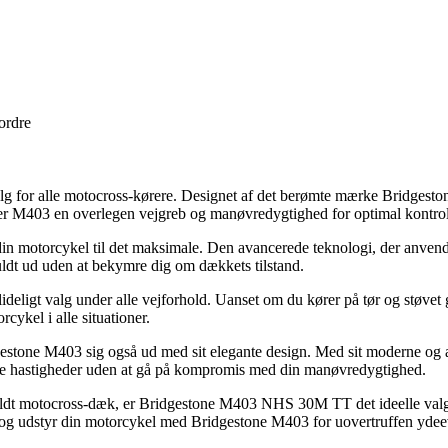
 ordre
for alle motocross-kørere. Designet af det berømte mærke Bridgeston
 giver M403 en overlegen vejgreb og manøvredygtighed for optimal kontro
 motorcykel til det maksimale. Den avancerede teknologi, der anvendes
uldt ud uden at bekymre dig om dækkets tilstand.
ideligt valg under alle vejforhold. Uanset om du kører på tør og støvet g
cykel i alle situationer.
stone M403 sig også ud med sit elegante design. Med sit moderne og ag
høje hastigheder uden at gå på kompromis med din manøvredygtighed.
ilfuldt motocross-dæk, er Bridgestone M403 NHS 30M TT det ideelle val
 og udstyr din motorcykel med Bridgestone M403 for uovertruffen ydee