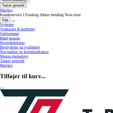
Motorcykeludstyr
Tasker generelt
Mærker
Kundeservice i Frankrig
Sikker betaling
Nem retur
Søg
Nyheder
Topkasser & kufferter
Sidelommer
Blød bagage
Hovedtelefoner
Beskyttelse og synlighed
Navigation og kommunikation
Motorcykeludstyr
Tasker generelt
Mærker
Tilføjer til kurv...