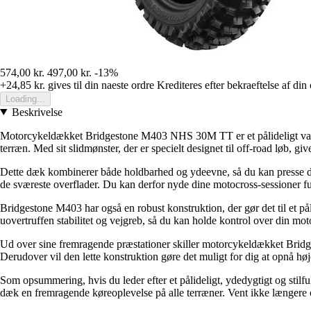
574,00 kr.
497,00 kr.
-13%
+24,85 kr.
gives til din naeste ordre
Krediteres efter bekraeftelse af din
Loading...
Beskrivelse
Motorcykeldækket Bridgestone M403 NHS 30M TT er et pålideligt valg 
terræn. Med sit slidmønster, der er specielt designet til off-road løb,
Dette dæk kombinerer både holdbarhed og ydeevne, så du kan presse din
de sværeste overflader. Du kan derfor nyde dine motocross-sessioner f
Bridgestone M403 har også en robust konstruktion, der gør det til et pål
uovertruffen stabilitet og vejgreb, så du kan holde kontrol over din motor
Ud over sine fremragende præstationer skiller motorcykeldækket Bridge
Derudover vil den lette konstruktion gøre det muligt for dig at opnå 
Som opsummering, hvis du leder efter et pålideligt, ydedygtigt og st
dæk en fremragende køreoplevelse på alle terræner. Vent ikke længere