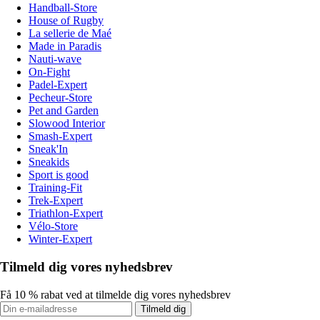
Handball-Store
House of Rugby
La sellerie de Maé
Made in Paradis
Nauti-wave
On-Fight
Padel-Expert
Pecheur-Store
Pet and Garden
Slowood Interior
Smash-Expert
Sneak'In
Sneakids
Sport is good
Training-Fit
Trek-Expert
Triathlon-Expert
Vélo-Store
Winter-Expert
Tilmeld dig vores nyhedsbrev
Få 10 % rabat ved at tilmelde dig vores nyhedsbrev
Tilmeld dig