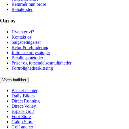
Returnér min ordre
Rabatkoder
Om os
Hvem er vi?
Kontakt os
Salgsbetingelser
Retur & refundering
Juridiske oplysninger
Betalingsmetoder
Priser og forsendelsesmuligheder
Fortrolighedserklæring
Vores butikker
Basket-Center
Daily Bikers
Direct Running
Direct-Volley
Espace Golf
Foot-Store
Galop Store
Golf and co