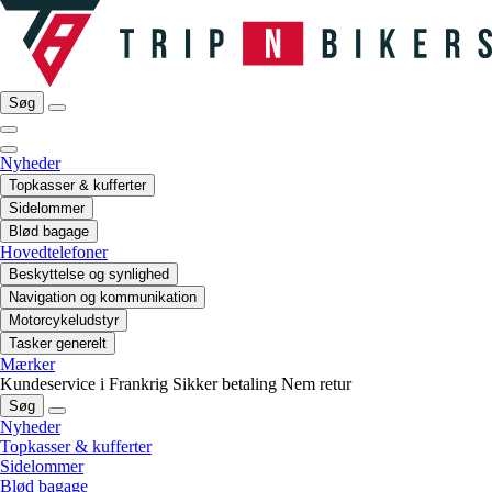
Søg
Nyheder
Topkasser & kufferter
Sidelommer
Blød bagage
Hovedtelefoner
Beskyttelse og synlighed
Navigation og kommunikation
Motorcykeludstyr
Tasker generelt
Mærker
Kundeservice i Frankrig
Sikker betaling
Nem retur
Søg
Nyheder
Topkasser & kufferter
Sidelommer
Blød bagage