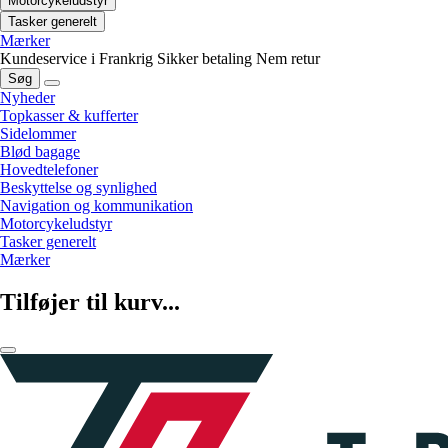
Motorcykeludstyr
Tasker generelt
Mærker
Kundeservice i Frankrig
Sikker betaling
Nem retur
Søg
Nyheder
Topkasser & kufferter
Sidelommer
Blød bagage
Hovedtelefoner
Beskyttelse og synlighed
Navigation og kommunikation
Motorcykeludstyr
Tasker generelt
Mærker
Tilføjer til kurv...