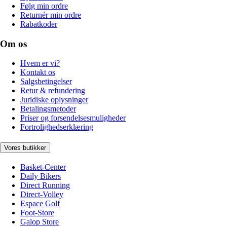
Følg min ordre
Returnér min ordre
Rabatkoder
Om os
Hvem er vi?
Kontakt os
Salgsbetingelser
Retur & refundering
Juridiske oplysninger
Betalingsmetoder
Priser og forsendelsesmuligheder
Fortrolighedserklæring
Vores butikker
Basket-Center
Daily Bikers
Direct Running
Direct-Volley
Espace Golf
Foot-Store
Galop Store