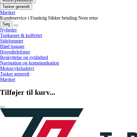
Motorcykeludstyr
Tasker generelt
Mærker
Kundeservice i Frankrig
Sikker betaling
Nem retur
Søg
Nyheder
Topkasser & kufferter
Sidelommer
Blød bagage
Hovedtelefoner
Beskyttelse og synlighed
Navigation og kommunikation
Motorcykeludstyr
Tasker generelt
Mærker
Tilføjer til kurv...