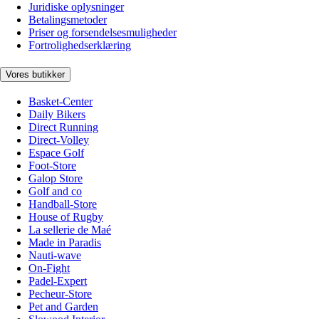
Juridiske oplysninger
Betalingsmetoder
Priser og forsendelsesmuligheder
Fortrolighedserklæring
Vores butikker
Basket-Center
Daily Bikers
Direct Running
Direct-Volley
Espace Golf
Foot-Store
Galop Store
Golf and co
Handball-Store
House of Rugby
La sellerie de Maé
Made in Paradis
Nauti-wave
On-Fight
Padel-Expert
Pecheur-Store
Pet and Garden