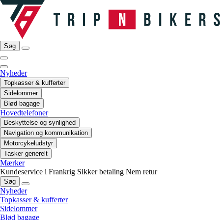
Søg
Nyheder
Topkasser & kufferter
Sidelommer
Blød bagage
Hovedtelefoner
Beskyttelse og synlighed
Navigation og kommunikation
Motorcykeludstyr
Tasker generelt
Mærker
Kundeservice i Frankrig
Sikker betaling
Nem retur
Søg
Nyheder
Topkasser & kufferter
Sidelommer
Blød bagage