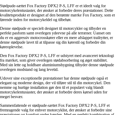
Stødpude-sættet Fox Factory DPX2 P-S, LFF er et ideelt valg for
motorcykelentusiaster, der ønsker at forbedre deres præstationer. Dette
kvalitetsprodukt er designet af den berømte mærke Fox Factory, som er
førende inden for motorcykeldel og tilbehør.
Denne stødpude er specielt designet til motorcykler og tilbyder en
perfekt pasform samt overlegen ydeevne på alle terræner. Uanset om
du er en aggressiv motocrosskører eller en mere afslappet trailrytter, er
denne stødpude lavet til at tilpasse sig din kørestil og forbedre din
køreoplevelse.
Den Fox Factory DPX2 P-S, LFF er udstyret med avanceret teknologi
fra mærket, som giver overlegen stødabsorbering og øget stabilitet.
Med sin lette og holdbare aluminiumsbygning tilbyder denne stødpude
overlegen modstand og lang levetid.
Udover sine exceptionelle præstationer har denne stødpude også et
elegant og moderne design, der vil tilføre stil til din motorcykel. Den
nemme og hurtige installation gør den til et populært valg blandt
motorcykelentusiaster, der ønsker at forbedre deres kørsel uden for
meget besvær.
Sammenfattende er stødpude-sættet Fox Factory DPX2 P-S, LFF et
fremragende valg for enhver motorcyklist, der ønsker at forbedre sine
præstationer og komfort under kørslen. Med en perfekt kombination af