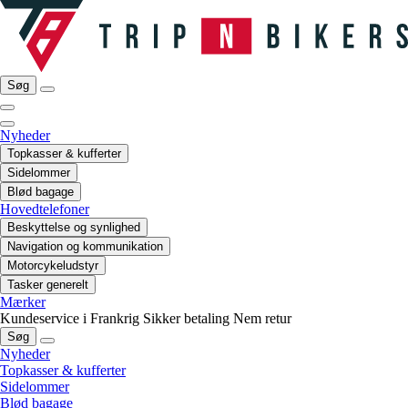
Søg
Nyheder
Topkasser & kufferter
Sidelommer
Blød bagage
Hovedtelefoner
Beskyttelse og synlighed
Navigation og kommunikation
Motorcykeludstyr
Tasker generelt
Mærker
Kundeservice i Frankrig
Sikker betaling
Nem retur
Søg
Nyheder
Topkasser & kufferter
Sidelommer
Blød bagage