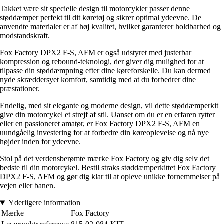
Takket være sit specielle design til motorcykler passer denne
støddæmper perfekt til dit køretøj og sikrer optimal ydeevne. De
anvendte materialer er af høj kvalitet, hvilket garanterer holdbarhed og
modstandskraft.
Fox Factory DPX2 F-S, AFM er også udstyret med justerbar
kompression og rebound-teknologi, der giver dig mulighed for at
tilpasse din støddæmpning efter dine køreforskelle. Du kan dermed
nyde skræddersyet komfort, samtidig med at du forbedrer dine
præstationer.
Endelig, med sit elegante og moderne design, vil dette støddæmperkit
give din motorcykel et strejf af stil. Uanset om du er en erfaren rytter
eller en passioneret amatør, er Fox Factory DPX2 F-S, AFM en
uundgåelig investering for at forbedre din køreoplevelse og nå nye
højder inden for ydeevne.
Stol på det verdensberømte mærke Fox Factory og giv dig selv det
bedste til din motorcykel. Bestil straks støddæmperkittet Fox Factory
DPX2 F-S, AFM og gør dig klar til at opleve unikke fornemmelser på
vejen eller banen.
Yderligere information
Mærke
Fox Factory