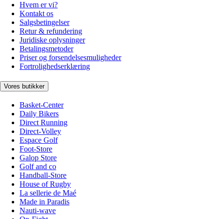
Hvem er vi?
Kontakt os
Salgsbetingelser
Retur & refundering
Juridiske oplysninger
Betalingsmetoder
Priser og forsendelsesmuligheder
Fortrolighedserklæring
Vores butikker
Basket-Center
Daily Bikers
Direct Running
Direct-Volley
Espace Golf
Foot-Store
Galop Store
Golf and co
Handball-Store
House of Rugby
La sellerie de Maé
Made in Paradis
Nauti-wave