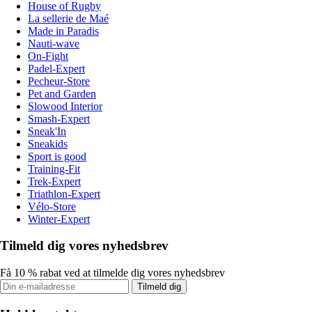
House of Rugby
La sellerie de Maé
Made in Paradis
Nauti-wave
On-Fight
Padel-Expert
Pecheur-Store
Pet and Garden
Slowood Interior
Smash-Expert
Sneak'In
Sneakids
Sport is good
Training-Fit
Trek-Expert
Triathlon-Expert
Vélo-Store
Winter-Expert
Tilmeld dig vores nyhedsbrev
Få 10 % rabat ved at tilmelde dig vores nyhedsbrev
Tilmeld dig