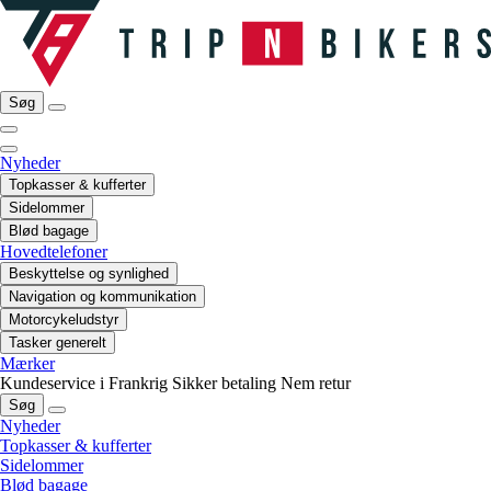
Søg
Nyheder
Topkasser & kufferter
Sidelommer
Blød bagage
Hovedtelefoner
Beskyttelse og synlighed
Navigation og kommunikation
Motorcykeludstyr
Tasker generelt
Mærker
Kundeservice i Frankrig
Sikker betaling
Nem retur
Søg
Nyheder
Topkasser & kufferter
Sidelommer
Blød bagage