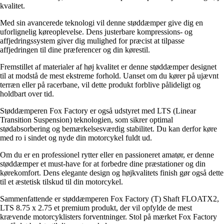
kvalitet.
Med sin avancerede teknologi vil denne støddæmper give dig en
uforlignelig køreoplevelse. Dens justerbare kompressions- og
affjedringssystem giver dig mulighed for præcist at tilpasse
affjedringen til dine præferencer og din kørestil.
Fremstillet af materialer af høj kvalitet er denne støddæmper designet
til at modstå de mest ekstreme forhold. Uanset om du kører på ujævnt
terræn eller på racerbane, vil dette produkt forblive pålideligt og
holdbart over tid.
Støddæmperen Fox Factory er også udstyret med LTS (Linear
Transition Suspension) teknologien, som sikrer optimal
stødabsorbering og bemærkelsesværdig stabilitet. Du kan derfor køre
med ro i sindet og nyde din motorcykel fuldt ud.
Om du er en professionel rytter eller en passioneret amatør, er denne
støddæmper et must-have for at forbedre dine præstationer og din
kørekomfort. Dens elegante design og højkvalitets finish gør også dette
til et æstetisk tilskud til din motorcykel.
Sammenfattende er støddæmperen Fox Factory (T) Shaft FLOATX2,
LTS 8.75 x 2.75 et premium produkt, der vil opfylde de mest
krævende motorcyklisters forventninger. Stol på mærket Fox Factory