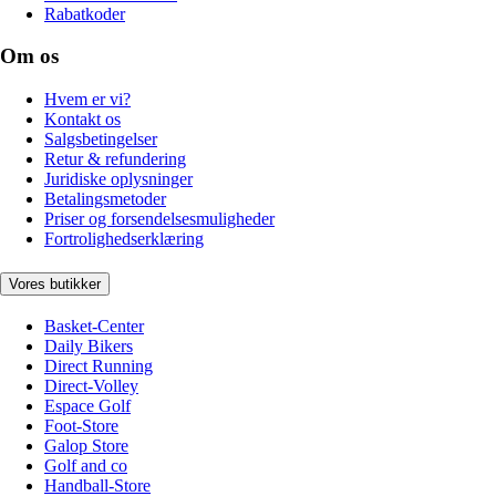
Rabatkoder
Om os
Hvem er vi?
Kontakt os
Salgsbetingelser
Retur & refundering
Juridiske oplysninger
Betalingsmetoder
Priser og forsendelsesmuligheder
Fortrolighedserklæring
Vores butikker
Basket-Center
Daily Bikers
Direct Running
Direct-Volley
Espace Golf
Foot-Store
Galop Store
Golf and co
Handball-Store