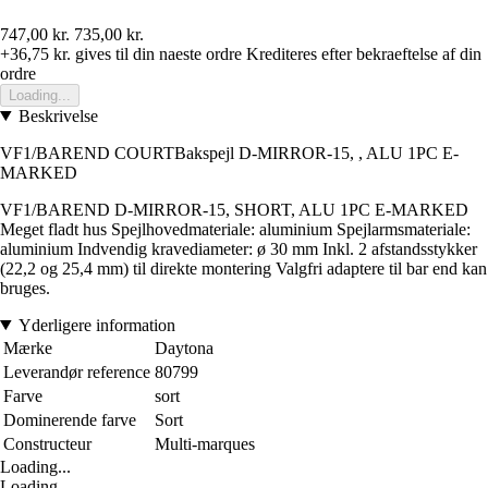
747,00 kr.
735,00 kr.
+36,75 kr.
gives til din naeste ordre
Krediteres efter bekraeftelse af din
ordre
Loading...
Beskrivelse
VF1/BAREND COURTBakspejl D-MIRROR-15, , ALU 1PC E-
MARKED
VF1/BAREND D-MIRROR-15, SHORT, ALU 1PC E-MARKED
Meget fladt hus Spejlhovedmateriale: aluminium Spejlarmsmateriale:
aluminium Indvendig kravediameter: ø 30 mm Inkl. 2 afstandsstykker
(22,2 og 25,4 mm) til direkte montering Valgfri adaptere til bar end kan
bruges.
Yderligere information
Mærke
Daytona
Leverandør reference
80799
Farve
sort
Dominerende farve
Sort
Constructeur
Multi-marques
Loading...
Loading...