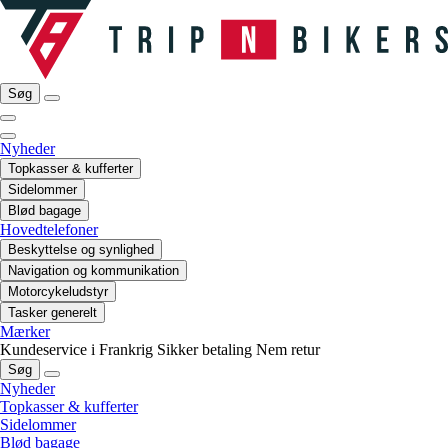
Søg
Nyheder
Topkasser & kufferter
Sidelommer
Blød bagage
Hovedtelefoner
Beskyttelse og synlighed
Navigation og kommunikation
Motorcykeludstyr
Tasker generelt
Mærker
Kundeservice i Frankrig
Sikker betaling
Nem retur
Søg
Nyheder
Topkasser & kufferter
Sidelommer
Blød bagage