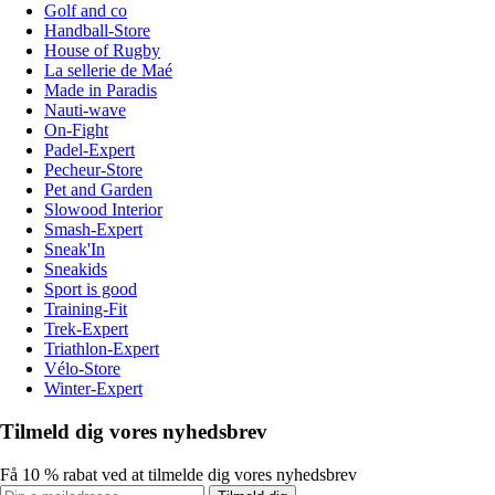
Golf and co
Handball-Store
House of Rugby
La sellerie de Maé
Made in Paradis
Nauti-wave
On-Fight
Padel-Expert
Pecheur-Store
Pet and Garden
Slowood Interior
Smash-Expert
Sneak'In
Sneakids
Sport is good
Training-Fit
Trek-Expert
Triathlon-Expert
Vélo-Store
Winter-Expert
Tilmeld dig vores nyhedsbrev
Få 10 % rabat ved at tilmelde dig vores nyhedsbrev