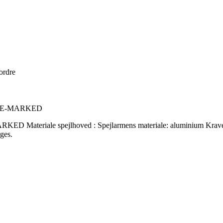
 ordre
, E-MARKED
ale spejlhoved : Spejlarmens materiale: aluminium Kravens ind
uges.