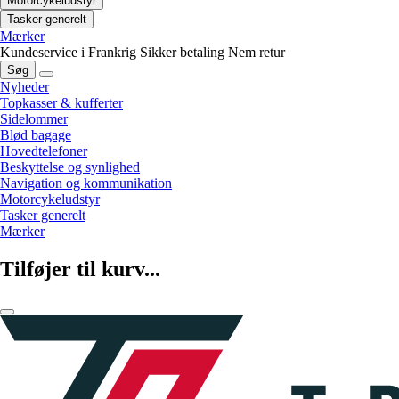
Motorcykeludstyr
Tasker generelt
Mærker
Kundeservice i Frankrig
Sikker betaling
Nem retur
Søg
Nyheder
Topkasser & kufferter
Sidelommer
Blød bagage
Hovedtelefoner
Beskyttelse og synlighed
Navigation og kommunikation
Motorcykeludstyr
Tasker generelt
Mærker
Tilføjer til kurv...