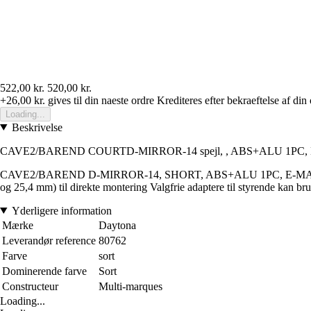
522,00 kr.
520,00 kr.
+26,00 kr.
gives til din naeste ordre
Krediteres efter bekraeftelse af din
Loading...
Beskrivelse
CAVE2/BAREND COURTD-MIRROR-14 spejl, , ABS+ALU 1PC
CAVE2/BAREND D-MIRROR-14, SHORT, ABS+ALU 1PC, E-MARKED Materi
og 25,4 mm) til direkte montering Valgfrie adaptere til styrende kan br
Yderligere information
Mærke
Daytona
Leverandør reference
80762
Farve
sort
Dominerende farve
Sort
Constructeur
Multi-marques
Loading...