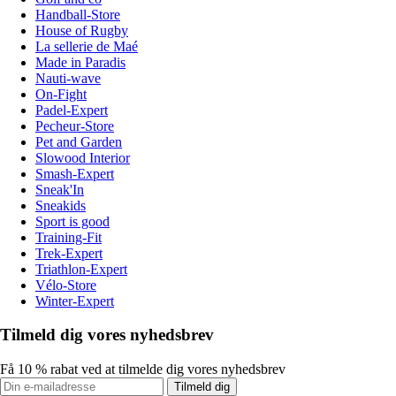
Handball-Store
House of Rugby
La sellerie de Maé
Made in Paradis
Nauti-wave
On-Fight
Padel-Expert
Pecheur-Store
Pet and Garden
Slowood Interior
Smash-Expert
Sneak'In
Sneakids
Sport is good
Training-Fit
Trek-Expert
Triathlon-Expert
Vélo-Store
Winter-Expert
Tilmeld dig vores nyhedsbrev
Få 10 % rabat ved at tilmelde dig vores nyhedsbrev
Tilmeld dig