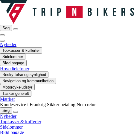
Søg
Nyheder
Topkasser & kufferter
Sidelommer
Blød bagage
Hovedtelefoner
Beskyttelse og synlighed
Navigation og kommunikation
Motorcykeludstyr
Tasker generelt
Mærker
Kundeservice i Frankrig
Sikker betaling
Nem retur
Søg
Nyheder
Topkasser & kufferter
Sidelommer
Blød bagage