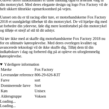
Udover deres funktionalitet er disse håndtag også et æstetisk valg til
din motorcykel. Med deres elegante design og logo Fox Factory vil de
helt sikkert tiltrække opmærksomhed på vejen.
Uanset om du er til racing eller ture, er motorhandskerne Fox Factory
2018 et uundgåeligt tilbehør til din motorcykel. De vil hjælpe dig med
at forbedre din ydeevne, føle dig mere komfortabel på din motorcykel
og tilføje et strejf af stil til dit udstyr.
Så tøv ikke med at skaffe dig motorhandskerne Fox Factory 2018 nu
for en ultimativ køreoplevelse. Med deres overlegen kvalitet og
avancerede teknologi vil de ikke skuffe dig. Tilføj dem til din
indkøbskurv i dag og forbered dig på at opleve en uforglemmelig
køreoplevelse.
Yderligere information
Mærke
Fox Factory
Leverandør reference
806-29-626-KIT
Farve
sort
Dominerende farve
Sort
Køn
Unisex
Aldersgruppe
Voksen
Loading...
Loading...