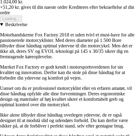
1.024,00 kr.
+51,20 kr.
gives til din naeste ordre
Krediteres efter bekraeftelse af din
ordre
Loading...
Beskrivelse
Motorhandskerne Fox Factory 2018 er uden tvivl et must-have for alle
passionerede motorcyklister. Med deres diameter på 1.500 Bore
tilbyder disse håndtag optimal ydeevne til din motorcykel. Men det er
ikke alt, deres SV og EVOL teknologi på 145 x 30/35 sikrer dig en
fremragende køreoplevelse.
Mærket Fox Factory er godt kendt i motorsportsverdenen for sin
kvalitet og innovation. Derfor kan du stole på disse håndtag for at
forbedre din ydeevne og komfort på vejen.
Uanset om du er professionel motorcyklist eller en erfaren amatør, vil
disse håndtag opfylde alle dine forventninger. Deres ergonomiske
design og materialer af høj kvalitet sikrer et komfortabelt greb og
optimal kontrol over din motorcykel.
Ikke alene tilbyder disse håndtag overlegen ydeevne, de er også
designet til at modstå slid og udendørs forhold. Du kan derfor være
sikker på, at de forbliver i perfekt stand, selv efter gentagne brug.