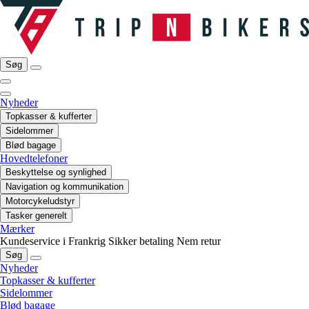
Søg
Nyheder
Topkasser & kufferter
Sidelommer
Blød bagage
Hovedtelefoner
Beskyttelse og synlighed
Navigation og kommunikation
Motorcykeludstyr
Tasker generelt
Mærker
Kundeservice i Frankrig
Sikker betaling
Nem retur
Søg
Nyheder
Topkasser & kufferter
Sidelommer
Blød bagage