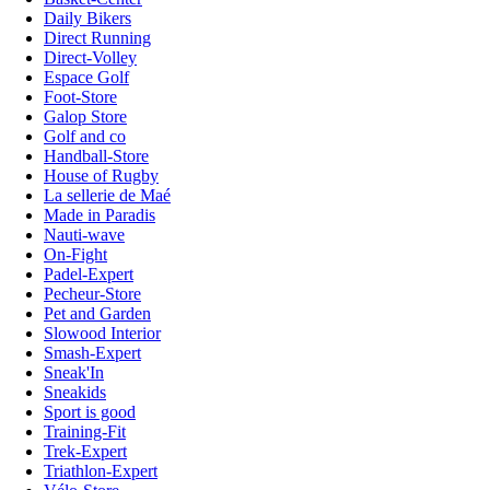
Daily Bikers
Direct Running
Direct-Volley
Espace Golf
Foot-Store
Galop Store
Golf and co
Handball-Store
House of Rugby
La sellerie de Maé
Made in Paradis
Nauti-wave
On-Fight
Padel-Expert
Pecheur-Store
Pet and Garden
Slowood Interior
Smash-Expert
Sneak'In
Sneakids
Sport is good
Training-Fit
Trek-Expert
Triathlon-Expert