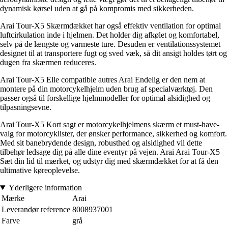
dynamisk kørsel uden at gå på kompromis med sikkerheden.
Arai Tour-X5 Skærmdækket har også effektiv ventilation for optimal
luftcirkulation inde i hjelmen. Det holder dig afkølet og komfortabel,
selv på de længste og varmeste ture. Desuden er ventilationssystemet
designet til at transportere fugt og sved væk, så dit ansigt holdes tørt og
dugen fra skærmen reduceres.
Arai Tour-X5 Elle compatible autres Arai Endelig er den nem at
montere på din motorcykelhjelm uden brug af specialværktøj. Den
passer også til forskellige hjelmmodeller for optimal alsidighed og
tilpasningsevne.
Arai Tour-X5 Kort sagt er motorcykelhjelmens skærm et must-have-
valg for motorcyklister, der ønsker performance, sikkerhed og komfort.
Med sit banebrydende design, robusthed og alsidighed vil dette
tilbehør ledsage dig på alle dine eventyr på vejen. Arai Arai Tour-X5
Sæt din lid til mærket, og udstyr dig med skærmdækket for at få den
ultimative køreoplevelse.
Yderligere information
Mærke
Arai
Leverandør reference
8008937001
Farve
grå