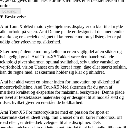
+7,80 kr.
gives til din naeste ordre
Krediteres efter bekraeftelse af din
ordre
Loading...
Beskrivelse
Arai Tour-X5Med motorcykelhjelmens display er du klar til at møde
alle forhold på vejen. Arai Denne plade er designet af det anerkendte
mærke og er specielt designet til krævende motorcyklister, der er på
udkig efter ydeevne og sikkerhed.
Skærmen på denne motorcykelhjelm er en vigtig del af en sikker og
behagelig kørsel. Arai Tour-X5 Takket være den banebrydende
teknologi giver skærmen optimal synlighed, selv under vanskelige
vejrforhold. vision Uanset om du kører i regn, tåge eller stærkt solskin,
kan du regne med, at skærmen holder sig klar og uhindret.
Arai har altid været en pioner inden for innovation og sikkerhed af
motorcykelhjelme. Arai Tour-X5 Med skærmen får du gavn af
mærkets kvalitet og ekspertise for maksimal beskyttelse. Denne plade
er lavet af førsteklasses materialer og er designet til at modstå stød og
ridser, hvilket giver en enestående holdbarhed.
Arai Tour-X5 For motorcyklister med en passion for sport er
skærmdækket et ideelt valg. trail Uanset om du kører motocross, off-
road eller , er dette dæk velegnet til alle discipliner. Dets
aerodynamiske design og lette vægt gør det til et behageligt tilbehør til