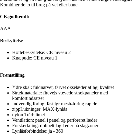
Kombiner de to til brug på vej eller bane.
CE-godkendt:
AAA
Beskyttelse
Hoftebeskyttelse: CE-niveau 2
Knæpude: CE niveau 1
Fremstilling
Ydre skal: fuldnarvet, farvet okselæder af høj kvalitet
Strækmateriale: firevejs vævede strækpaneler med
komfortindsatser
Indvendig foring: fast tør mesh-foring rapide
zippLukninger: MAX-lynlås
nylon Tråd: limet
Ventilation: panel i panel og perforeret læder
Forstærkning: dobbelt lag læder på slagzoner
Lynlåsforbindelse: ja - 360