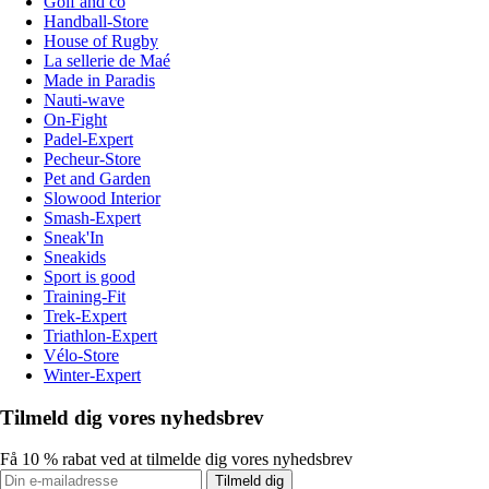
Golf and co
Handball-Store
House of Rugby
La sellerie de Maé
Made in Paradis
Nauti-wave
On-Fight
Padel-Expert
Pecheur-Store
Pet and Garden
Slowood Interior
Smash-Expert
Sneak'In
Sneakids
Sport is good
Training-Fit
Trek-Expert
Triathlon-Expert
Vélo-Store
Winter-Expert
Tilmeld dig vores nyhedsbrev
Få 10 % rabat ved at tilmelde dig vores nyhedsbrev
Tilmeld dig