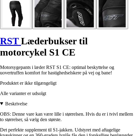
RST
Læderbukser til
motorcykel S1 CE
Motorsygepants i læder RST S1 CE: optimal beskyttelse og
uovertruffen komfort for hastighedselskere på vej og bane!
Produktet er ikke tilgængeligt
Alle varianter er udsolgt
Beskrivelse
OBS: Denne vare kan være lille i størrelsen. Hvis du er i tvivl mellem
to størrelser, så vælg den største.
Det perfekte supplement til S1-jakken. Udstyret med aftagelige
knæskinner og en 360-graders lynlås fås den i forskellige benlængder.