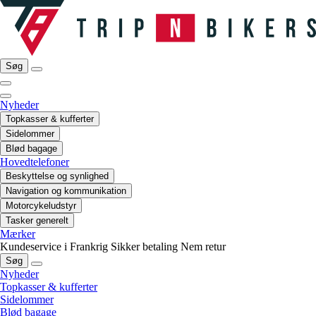
Søg
Nyheder
Topkasser & kufferter
Sidelommer
Blød bagage
Hovedtelefoner
Beskyttelse og synlighed
Navigation og kommunikation
Motorcykeludstyr
Tasker generelt
Mærker
Kundeservice i Frankrig
Sikker betaling
Nem retur
Søg
Nyheder
Topkasser & kufferter
Sidelommer
Blød bagage