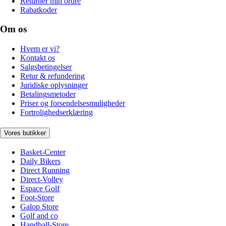
Returnér min ordre
Rabatkoder
Om os
Hvem er vi?
Kontakt os
Salgsbetingelser
Retur & refundering
Juridiske oplysninger
Betalingsmetoder
Priser og forsendelsesmuligheder
Fortrolighedserklæring
Vores butikker
Basket-Center
Daily Bikers
Direct Running
Direct-Volley
Espace Golf
Foot-Store
Galop Store
Golf and co
Handball-Store