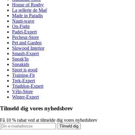
House of Rugby
La sellerie de Maé
Made in Paradis
Nauti-wave
On-Fight
Padel-Expert
Pecheur-Store
Pet and Garden
Slowood Interior
Smash-Expert
Sneak'In
Sneakids
Sport is good
Training-Fit
Trek-Expert
Triathlon-Expert
Vélo-Store
Winter-Expert
Tilmeld dig vores nyhedsbrev
Få 10 % rabat ved at tilmelde dig vores nyhedsbrev
Tilmeld dig