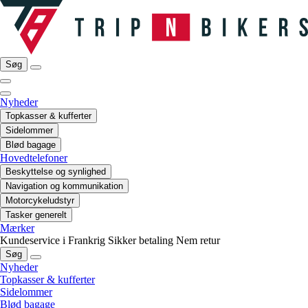
Søg
Nyheder
Topkasser & kufferter
Sidelommer
Blød bagage
Hovedtelefoner
Beskyttelse og synlighed
Navigation og kommunikation
Motorcykeludstyr
Tasker generelt
Mærker
Kundeservice i Frankrig
Sikker betaling
Nem retur
Søg
Nyheder
Topkasser & kufferter
Sidelommer
Blød bagage