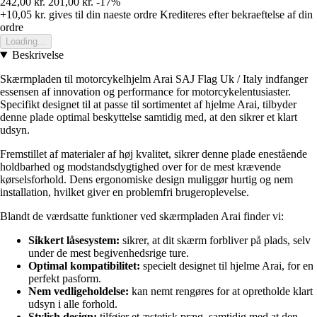
242,00 kr.
201,00 kr.
-17%
+10,05 kr.
gives til din naeste ordre
Krediteres efter bekraeftelse af din
ordre
Loading...
Beskrivelse
Skærmpladen til motorcykelhjelm Arai SAJ Flag Uk / Italy indfanger
essensen af innovation og performance for motorcykelentusiaster.
Specifikt designet til at passe til sortimentet af hjelme Arai, tilbyder
denne plade optimal beskyttelse samtidig med, at den sikrer et klart
udsyn.
Fremstillet af materialer af høj kvalitet, sikrer denne plade enestående
holdbarhed og modstandsdygtighed over for de mest krævende
kørselsforhold. Dens ergonomiske design muliggør hurtig og nem
installation, hvilket giver en problemfri brugeroplevelse.
Blandt de værdsatte funktioner ved skærmpladen Arai finder vi:
Sikkert låsesystem:
sikrer, at dit skærm forbliver på plads, selv
under de mest begivenhedsrige ture.
Optimal kompatibilitet:
specielt designet til hjelme Arai, for en
perfekt pasform.
Nem vedligeholdelse:
kan nemt rengøres for at opretholde klart
udsyn i alle forhold.
Stylish design:
tilføjer et æstetisk præg, samtidig med at den